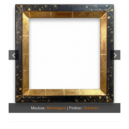
Moulure:
Minimagma
| Finition:
Gravé or