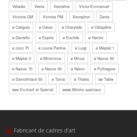
Véladia
Vesta
Vestaline
Victor-Emmanuel
Victoria GM
Victoria PM
Xenophon
Zante
ø Caligula
ø César
ø Charybde
ø Cléopâtre
ø Daniello
ø Espire
ø Euclide
ø Hector
ø Jonc Pi
ø Louna Perline
ø Luigi
ø Méplat 1
ø Méplat 2
ø Miniminus
ø Minus
ø Naxos 50
ø Naxos 70
ø Naxos 90
ø Néron
ø Pythagore
ø Samothrace 50
ø Taïna
ø Thales
øø Table
øøø Exclusif et Spécial
øøøø Miroirs spéciaux
Fabricant de cadres d'art