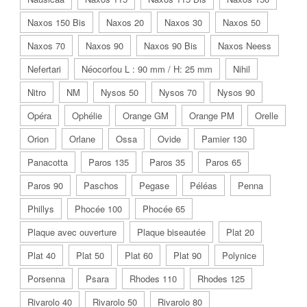
Naxos 150 Bis
Naxos 20
Naxos 30
Naxos 50
Naxos 70
Naxos 90
Naxos 90 Bis
Naxos Neess
Nefertari
Néocorfou L : 90 mm / H: 25 mm
Nihil
Nitro
NM
Nysos 50
Nysos 70
Nysos 90
Opéra
Ophélie
Orange GM
Orange PM
Orelle
Orion
Orlane
Ossa
Ovide
Pamier 130
Panacotta
Paros 135
Paros 35
Paros 65
Paros 90
Paschos
Pegase
Péléas
Penna
Phillys
Phocée 100
Phocée 65
Plaque avec ouverture
Plaque biseautée
Plat 20
Plat 40
Plat 50
Plat 60
Plat 90
Polynice
Porsenna
Psara
Rhodes 110
Rhodes 125
Rivarolo 40
Rivarolo 50
Rivarolo 80