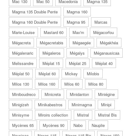
Mac 130
Mac 50
Macedonia
Magma 135
Magma 135 Double Pente
Magma 160
Magma 160 Double Pente
Magma 95
Marcas
Marie-Louise
Mastard 60
Max'm
Mégacorfou
Mégacreta
Mégacretabis
Mégaegée
Mégakhéa
Mégalenaric
Mégaleros
Mégalys
Méganausicaa
Melissandre
Méplat 15
Méplat 25
Méplat 40
Méplat 50
Méplat 60
Mickey
Milobis
Milos 130
Milos 160
Milos 60
Milos 80
Miniboudreco
Minicreta
Minidanton
Miniégine
Minigizeh
Minikabestros
Minimagma
Minipi
Minisyme
Miroirs collection
Mistral
Mistral Bis
Mycènes 65
Mycènes 90
Nabo
Nauplie
Nausicaa
Naxos 115
Naxos 115 Bis
Naxos 150