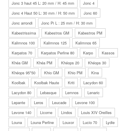
Jonc 3 haut 45 L: 20 mm / H: 45 mm
Jonc 4
Jonc 4 Haut 50 L: 30 mm / H: 50 mm
Jonc 60
Jonc arrondi
Jonc Pi L : 25 mm / H: 30 mm
Kabestrissima
Kabestros GM
Kabestros PM
Kalimnos 100
Kalimnos 125
Kalimnos 65
Karpatos 70
Karpatos Perline 80
Karpo
Kassos
Khéa GM
Khéa PM
Khéops 20
Khéops 30
Khéops 95*50
Khio GM
Khio PM
Kina
Koolbak
Koolbak Haute
Kriti
Lacydon 60
Lacydon 80
Lebasque
Lemnos
Lenaric
Lepante
Leros
Leucade
Levone 100
Levone 140
Licorne
Lindos
Louis XIV Oreilles
Louna
Louna Perline
Louxor
Lucio 70
Lydie