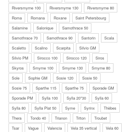
Riversmyrne 100
Riversmyrne 130
Riversmyrne 80
Roma
Romana
Roxane
Saint Petersbourg
Salamine
Salonique
Samothrace 50
Samothrace 70
Samothrace 90
Santorin
Scala
Scaletto
Scalino
Scarpita
Silvio GM
Silvio PM
Sirocco 100
Sirocco 120
Siros
Skyros
Smyrne 100
Smyrne 130
Smyrne 80
Sole
Sophie GM
Sosie 120
Sosie 50
Sosie 75
Sparthe 115
Sparthe 75
Sporade GM
Sporade PM
Sylla 100
Sylla 20*30
Sylla 60
Sylla 80
Sylla Plat 50
Syme
Syrinx
Thèbes
Thera
Tondo 40
Trianon
Triton
Troubet
Tsar
Vague
Valencia
Vela 35 vertical
Vela 60