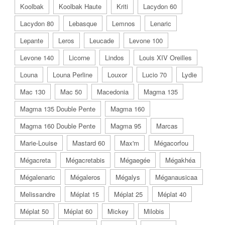
Koolbak
Koolbak Haute
Kriti
Lacydon 60
Lacydon 80
Lebasque
Lemnos
Lenaric
Lepante
Leros
Leucade
Levone 100
Levone 140
Licorne
Lindos
Louis XIV Oreilles
Louna
Louna Perline
Louxor
Lucio 70
Lydie
Mac 130
Mac 50
Macedonia
Magma 135
Magma 135 Double Pente
Magma 160
Magma 160 Double Pente
Magma 95
Marcas
Marie-Louise
Mastard 60
Max'm
Mégacorfou
Mégacreta
Mégacretabis
Mégaegée
Mégakhéa
Mégalenaric
Mégaleros
Mégalys
Méganausicaa
Melissandre
Méplat 15
Méplat 25
Méplat 40
Méplat 50
Méplat 60
Mickey
Milobis