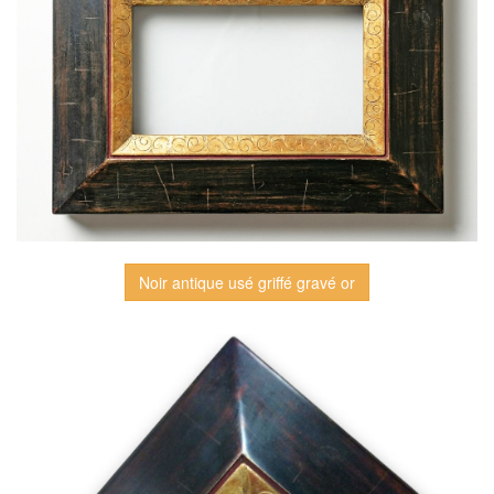
Noir antique usé griffé gravé or