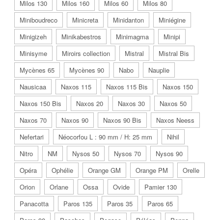
Milos 130
Milos 160
Milos 60
Milos 80
Miniboudreco
Minicreta
Minidanton
Miniégine
Minigizeh
Minikabestros
Minimagma
Minipi
Minisyme
Miroirs collection
Mistral
Mistral Bis
Mycènes 65
Mycènes 90
Nabo
Nauplie
Nausicaa
Naxos 115
Naxos 115 Bis
Naxos 150
Naxos 150 Bis
Naxos 20
Naxos 30
Naxos 50
Naxos 70
Naxos 90
Naxos 90 Bis
Naxos Neess
Nefertari
Néocorfou L : 90 mm / H: 25 mm
Nihil
Nitro
NM
Nysos 50
Nysos 70
Nysos 90
Opéra
Ophélie
Orange GM
Orange PM
Orelle
Orion
Orlane
Ossa
Ovide
Pamier 130
Panacotta
Paros 135
Paros 35
Paros 65