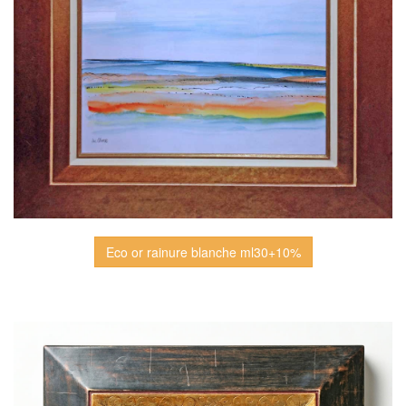
Eco or rainure blanche ml30+10%