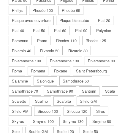
Paros 90
Paschos
Pegase
Péléas
Penna
Phillys
Phocée 100
Phocée 65
Plaque avec ouverture
Plaque biseautée
Plat 20
Plat 40
Plat 50
Plat 60
Plat 90
Polynice
Porsenna
Psara
Rhodes 110
Rhodes 125
Rivarolo 40
Rivarolo 50
Rivarolo 80
Riversmyrne 100
Riversmyrne 130
Riversmyrne 80
Roma
Romana
Roxane
Saint Petersbourg
Salamine
Salonique
Samothrace 50
Samothrace 70
Samothrace 90
Santorin
Scala
Scaletto
Scalino
Scarpita
Silvio GM
Silvio PM
Sirocco 100
Sirocco 120
Siros
Skyros
Smyrne 100
Smyrne 130
Smyrne 80
Sole
Sophie GM
Sosie 120
Sosie 50