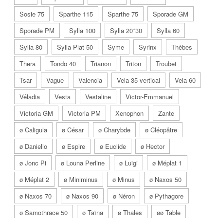
Sosie 75
Sparthe 115
Sparthe 75
Sporade GM
Sporade PM
Sylla 100
Sylla 20*30
Sylla 60
Sylla 80
Sylla Plat 50
Syme
Syrinx
Thèbes
Thera
Tondo 40
Trianon
Triton
Troubet
Tsar
Vague
Valencia
Vela 35 vertical
Vela 60
Véladia
Vesta
Vestaline
Victor-Emmanuel
Victoria GM
Victoria PM
Xenophon
Zante
ø Caligula
ø César
ø Charybde
ø Cléopâtre
ø Daniello
ø Espire
ø Euclide
ø Hector
ø Jonc Pi
ø Louna Perline
ø Luigi
ø Méplat 1
ø Méplat 2
ø Miniminus
ø Minus
ø Naxos 50
ø Naxos 70
ø Naxos 90
ø Néron
ø Pythagore
ø Samothrace 50
ø Taïna
ø Thales
øø Table