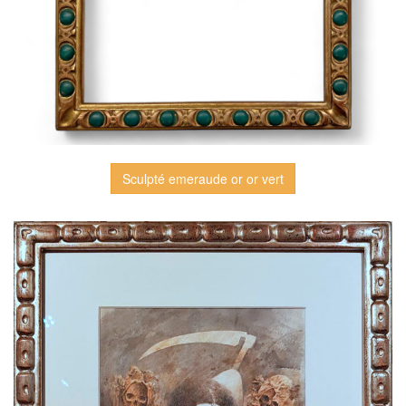
Sculpté emeraude or or vert