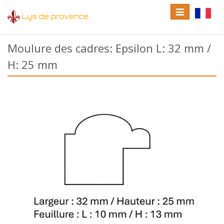
Toggle
Toggle
Lys de provence
navigation
language
Moulure des cadres: Epsilon L: 32 mm /
H: 25 mm