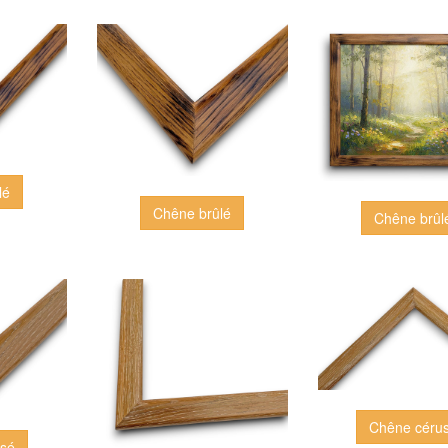
lé
Chêne brûlé
Chêne brûl
Chêne céru
usé