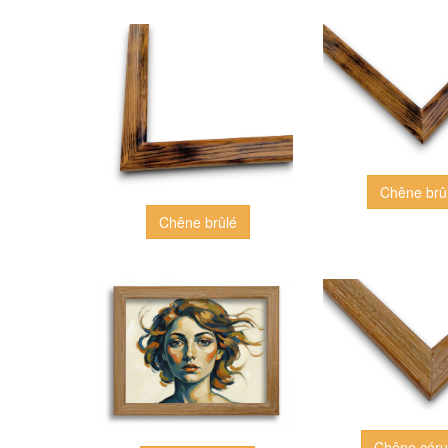
Chêne brû
Chêne brûlé
Chêne cér