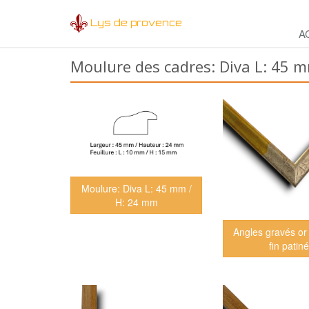
Lys de provence
A
Moulure des cadres: Diva L: 45 
Moulure: Diva L: 45 mm /
H: 24 mm
Angles gravés or
fin patiné