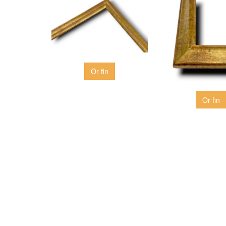
Or fin
Or fin