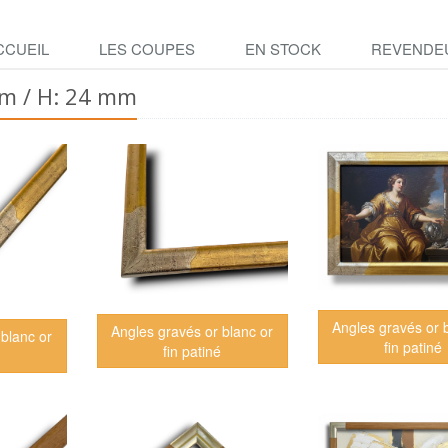
CCUEIL
LES COUPES
EN STOCK
REVENDE
mm / H: 24 mm
Angles gravés or 
Angles gravés or blanc or
 blanc or
fin patiné
fin patiné