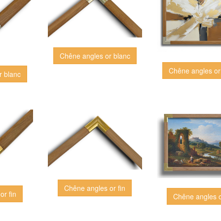
Chêne angles or blanc
Chêne angles or
r blanc
Chêne angles or fin
or fin
Chêne angles o