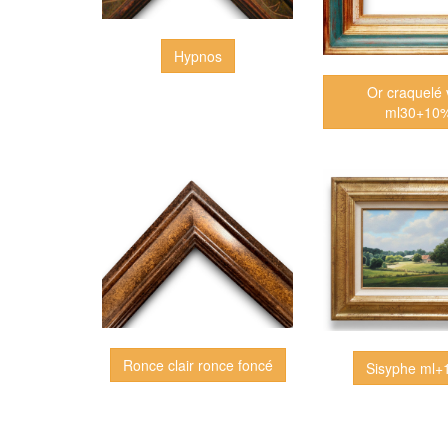
Hypnos
Or craquelé 
ml30+10
Ronce clair ronce foncé
Sisyphe ml