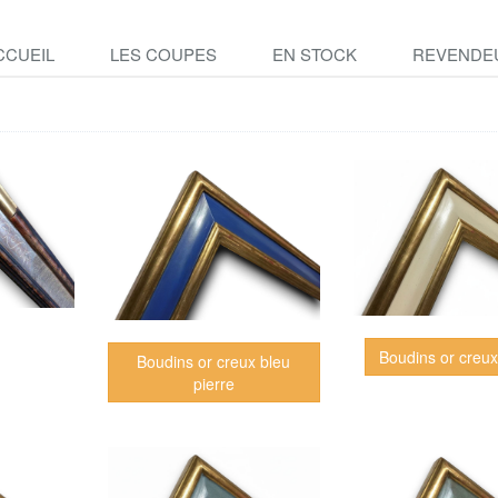
CCUEIL
LES COUPES
EN STOCK
REVENDE
Boudins or creux
Boudins or creux bleu
pierre