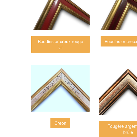
Boudins or creux rouge
Boudins or creu
vif
Creon
Fougère argent
brûlé