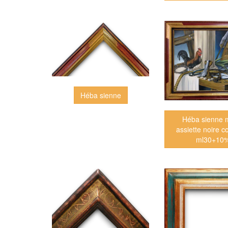
Héba sienne
Héba sienne 
assiette noire c
ml30+10