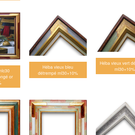
Héba vieux vert d
Héba vieux bleu
ml30+10%
mlc30
détrempé ml30+10%
ongé or
%