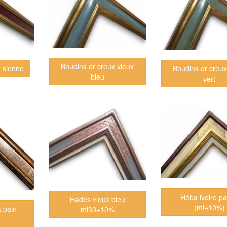
Boudins or creux vieux
Boudins or creux
x sienne
bleu
vert
Héba ivoire pa
Hadès vieux bleu
(ml+10%)
 pain-
ml30+10%