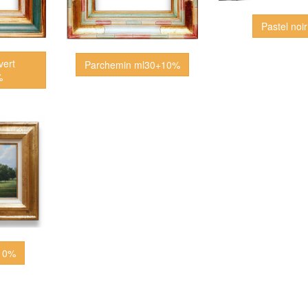
Pastel noir
vert
Parchemin ml30+10%
%
+10%