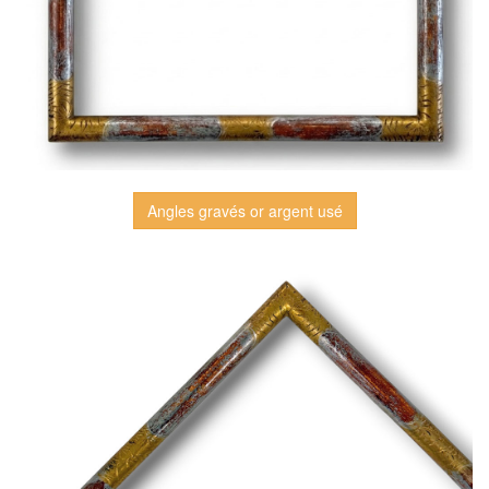
Angles gravés or argent usé