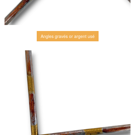
Angles gravés or argent usé