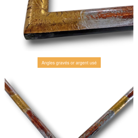
Angles gravés or argent usé