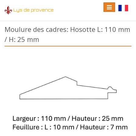
Toggle
Toggle
Lys de provence
navigation
language
Moulure des cadres: Hosotte L: 110 mm
/ H: 25 mm