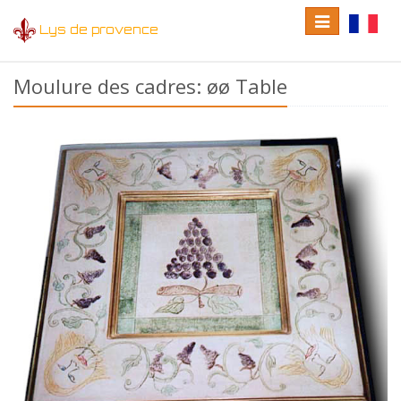
Toggle
Toggle
Lys de provence
navigation
language
Moulure des cadres: øø Table