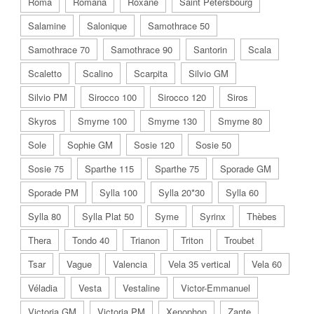
Roma
Romana
Roxane
Saint Petersbourg
Salamine
Salonique
Samothrace 50
Samothrace 70
Samothrace 90
Santorin
Scala
Scaletto
Scalino
Scarpita
Silvio GM
Silvio PM
Sirocco 100
Sirocco 120
Siros
Skyros
Smyrne 100
Smyrne 130
Smyrne 80
Sole
Sophie GM
Sosie 120
Sosie 50
Sosie 75
Sparthe 115
Sparthe 75
Sporade GM
Sporade PM
Sylla 100
Sylla 20*30
Sylla 60
Sylla 80
Sylla Plat 50
Syme
Syrinx
Thèbes
Thera
Tondo 40
Trianon
Triton
Troubet
Tsar
Vague
Valencia
Vela 35 vertical
Vela 60
Véladia
Vesta
Vestaline
Victor-Emmanuel
Victoria GM
Victoria PM
Xenophon
Zante