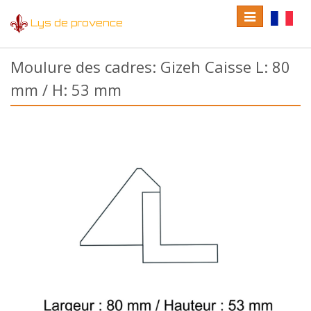
Toggle
Toggle
Lys de provence
navigation
language
Moulure des cadres: Gizeh Caisse L: 80
mm / H: 53 mm