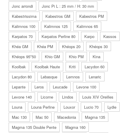
Jonc arrondi
Jonc Pi L : 25 mm / H: 30 mm
Kabestrissima
Kabestros GM
Kabestros PM
Kalimnos 100
Kalimnos 125
Kalimnos 65
Karpatos 70
Karpatos Perline 80
Karpo
Kassos
Khéa GM
Khéa PM
Khéops 20
Khéops 30
Khéops 95*50
Khio GM
Khio PM
Kina
Koolbak
Koolbak Haute
Kriti
Lacydon 60
Lacydon 80
Lebasque
Lemnos
Lenaric
Lepante
Leros
Leucade
Levone 100
Levone 140
Licorne
Lindos
Louis XIV Oreilles
Louna
Louna Perline
Louxor
Lucio 70
Lydie
Mac 130
Mac 50
Macedonia
Magma 135
Magma 135 Double Pente
Magma 160