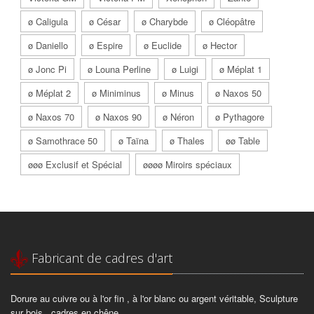
ø Caligula
ø César
ø Charybde
ø Cléopâtre
ø Daniello
ø Espire
ø Euclide
ø Hector
ø Jonc Pi
ø Louna Perline
ø Luigi
ø Méplat 1
ø Méplat 2
ø Miniminus
ø Minus
ø Naxos 50
ø Naxos 70
ø Naxos 90
ø Néron
ø Pythagore
ø Samothrace 50
ø Taïna
ø Thales
øø Table
øøø Exclusif et Spécial
øøøø Miroirs spéciaux
Fabricant de cadres d'art
Dorure au cuivre ou à l'or fin , à l'or blanc ou argent véritable, Sculpture
sur bois , cadres en chêne