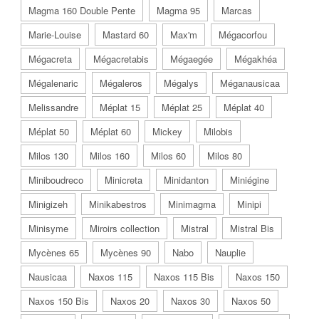
Magma 160 Double Pente
Magma 95
Marcas
Marie-Louise
Mastard 60
Max'm
Mégacorfou
Mégacreta
Mégacretabis
Mégaegée
Mégakhéa
Mégalenaric
Mégaleros
Mégalys
Méganausicaa
Melissandre
Méplat 15
Méplat 25
Méplat 40
Méplat 50
Méplat 60
Mickey
Milobis
Milos 130
Milos 160
Milos 60
Milos 80
Miniboudreco
Minicreta
Minidanton
Miniégine
Minigizeh
Minikabestros
Minimagma
Minipi
Minisyme
Miroirs collection
Mistral
Mistral Bis
Mycènes 65
Mycènes 90
Nabo
Nauplie
Nausicaa
Naxos 115
Naxos 115 Bis
Naxos 150
Naxos 150 Bis
Naxos 20
Naxos 30
Naxos 50