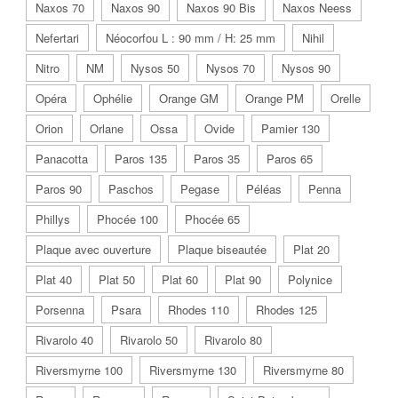
Naxos 70
Naxos 90
Naxos 90 Bis
Naxos Neess
Nefertari
Néocorfou L : 90 mm / H: 25 mm
Nihil
Nitro
NM
Nysos 50
Nysos 70
Nysos 90
Opéra
Ophélie
Orange GM
Orange PM
Orelle
Orion
Orlane
Ossa
Ovide
Pamier 130
Panacotta
Paros 135
Paros 35
Paros 65
Paros 90
Paschos
Pegase
Péléas
Penna
Phillys
Phocée 100
Phocée 65
Plaque avec ouverture
Plaque biseautée
Plat 20
Plat 40
Plat 50
Plat 60
Plat 90
Polynice
Porsenna
Psara
Rhodes 110
Rhodes 125
Rivarolo 40
Rivarolo 50
Rivarolo 80
Riversmyrne 100
Riversmyrne 130
Riversmyrne 80