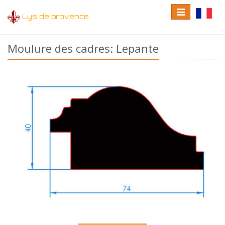
Toggle
Toggle
Lys de provence
navigation
language
Moulure des cadres: Lepante