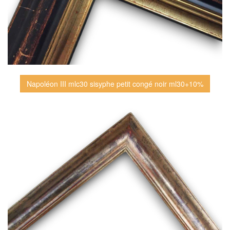
Napoléon III mlc30 sisyphe petit congé noir ml30+10%