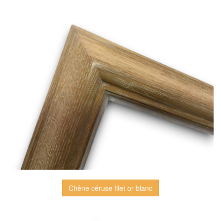
Chêne céruse filet or blanc