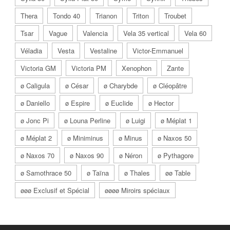
Thera
Tondo 40
Trianon
Triton
Troubet
Tsar
Vague
Valencia
Vela 35 vertical
Vela 60
Véladia
Vesta
Vestaline
Victor-Emmanuel
Victoria GM
Victoria PM
Xenophon
Zante
ø Caligula
ø César
ø Charybde
ø Cléopâtre
ø Daniello
ø Espire
ø Euclide
ø Hector
ø Jonc Pi
ø Louna Perline
ø Luigi
ø Méplat 1
ø Méplat 2
ø Miniminus
ø Minus
ø Naxos 50
ø Naxos 70
ø Naxos 90
ø Néron
ø Pythagore
ø Samothrace 50
ø Taïna
ø Thales
øø Table
øøø Exclusif et Spécial
øøøø Miroirs spéciaux