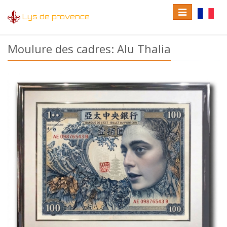
Toggle
Toggle
Lys de provence
navigation
language
Moulure des cadres: Alu Thalia