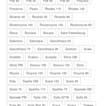
Plat 40
Plat 50
Plat 60
Plat 90
Polynice
Porsenna
Psara
Rhodes 110
Rhodes 125
Rivarolo 40
Rivarolo 50
Rivarolo 80
Riversmyrne 100
Riversmyrne 130
Riversmyrne 80
Roma
Romana
Roxane
Saint Petersbourg
Salamine
Salonique
Samothrace 50
Samothrace 70
Samothrace 90
Santorin
Scala
Scaletto
Scalino
Scarpita
Silvio GM
Silvio PM
Sirocco 100
Sirocco 120
Siros
Skyros
Smyrne 100
Smyrne 130
Smyrne 80
Sole
Sophie GM
Sosie 120
Sosie 50
Sosie 75
Sparthe 115
Sparthe 75
Sporade GM
Sporade PM
Sylla 100
Sylla 20*30
Sylla 60
Sylla 80
Sylla Plat 50
Syme
Syrinx
Thèbes