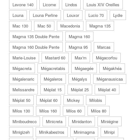
Levone 140
Licorne
Lindos
Louis XIV Oreilles
Louna
Louna Perline
Louxor
Lucio 70
Lydie
Mac 130
Mac 50
Macedonia
Magma 135
Magma 135 Double Pente
Magma 160
Magma 160 Double Pente
Magma 95
Marcas
Marie-Louise
Mastard 60
Max'm
Mégacorfou
Mégacreta
Mégacretabis
Mégaegée
Mégakhéa
Mégalenaric
Mégaleros
Mégalys
Méganausicaa
Melissandre
Méplat 15
Méplat 25
Méplat 40
Méplat 50
Méplat 60
Mickey
Milobis
Milos 130
Milos 160
Milos 60
Milos 80
Miniboudreco
Minicreta
Minidanton
Miniégine
Minigizeh
Minikabestros
Minimagma
Minipi