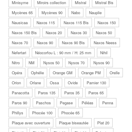
Minisyme
Miroirs collection
Mistral
Mistral Bis
Mycènes 65
Mycènes 90
Nabo
Nauplie
Nausicaa
Naxos 115
Naxos 115 Bis
Naxos 150
Naxos 150 Bis
Naxos 20
Naxos 30
Naxos 50
Naxos 70
Naxos 90
Naxos 90 Bis
Naxos Neess
Nefertari
Néocorfou L : 90 mm / H: 25 mm
Nihil
Nitro
NM
Nysos 50
Nysos 70
Nysos 90
Opéra
Ophélie
Orange GM
Orange PM
Orelle
Orion
Orlane
Ossa
Ovide
Pamier 130
Panacotta
Paros 135
Paros 35
Paros 65
Paros 90
Paschos
Pegase
Péléas
Penna
Phillys
Phocée 100
Phocée 65
Plaque avec ouverture
Plaque biseautée
Plat 20