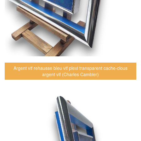
Argent vif rehausse bleu vif plexi transparent cache-clous
argent vif (Charles Cambier)