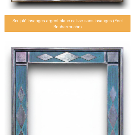
Sculpté losanges argent blanc caisse sans losanges (Yoel
Benharrouche)