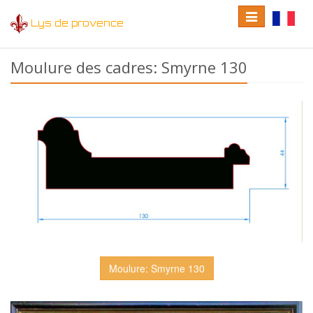
Toggle
Toggle
Lys de provence
navigation
language
Moulure des cadres: Smyrne 130
Moulure: Smyrne 130