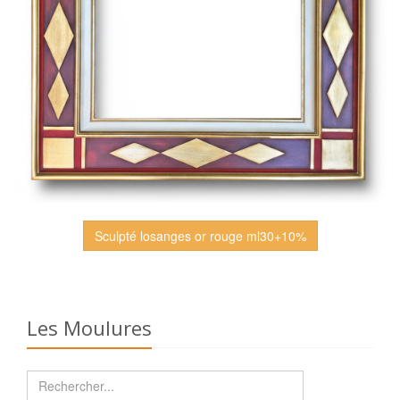
Sculpté losanges or rouge ml30+10%
Les Moulures