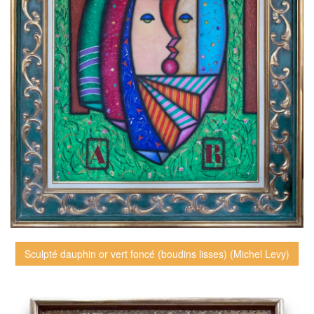
Sculpté dauphin or vert foncé (boudins lisses) (Michel Levy)