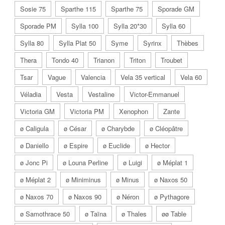
Sosie 75
Sparthe 115
Sparthe 75
Sporade GM
Sporade PM
Sylla 100
Sylla 20*30
Sylla 60
Sylla 80
Sylla Plat 50
Syme
Syrinx
Thèbes
Thera
Tondo 40
Trianon
Triton
Troubet
Tsar
Vague
Valencia
Vela 35 vertical
Vela 60
Véladia
Vesta
Vestaline
Victor-Emmanuel
Victoria GM
Victoria PM
Xenophon
Zante
ø Caligula
ø César
ø Charybde
ø Cléopâtre
ø Daniello
ø Espire
ø Euclide
ø Hector
ø Jonc Pi
ø Louna Perline
ø Luigi
ø Méplat 1
ø Méplat 2
ø Miniminus
ø Minus
ø Naxos 50
ø Naxos 70
ø Naxos 90
ø Néron
ø Pythagore
ø Samothrace 50
ø Taïna
ø Thales
øø Table