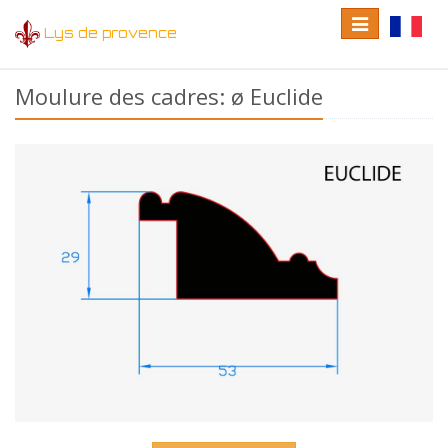
Toggle
Toggle
Lys de provence
navigation
language
Moulure des cadres: ø Euclide