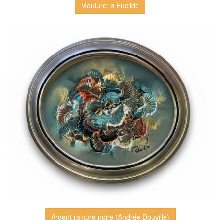
Moulure: ø Euclide
Argent rainure noire (Andrée Douville)