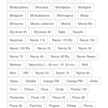
Miniboudreco
Minicreta
Minidanton
Miniégine
Minigizeh
Minikabestros
Minimagma
Minipi
Minisyme
Miroirs collection
Mistral
Mistral Bis
Mycènes 65
Mycènes 90
Nabo
Nauplie
Nausicaa
Naxos 115
Naxos 115 Bis
Naxos 150
Naxos 150 Bis
Naxos 20
Naxos 30
Naxos 50
Naxos 70
Naxos 90
Naxos 90 Bis
Naxos Neess
Nefertari
Néocorfou L : 90 mm / H: 25 mm
Nihil
Nitro
NM
Nysos 50
Nysos 70
Nysos 90
Opéra
Ophélie
Orange GM
Orange PM
Orelle
Orion
Orlane
Ossa
Ovide
Pamier 130
Panacotta
Paros 135
Paros 35
Paros 65
Paros 90
Paschos
Pegase
Péléas
Penna