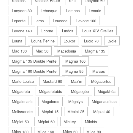
Koolbak
Koolbak Haute
Kriti
Lacydon 60
Lacydon 80
Lebasque
Lemnos
Lenaric
Lepante
Leros
Leucade
Levone 100
Levone 140
Licorne
Lindos
Louis XIV Oreilles
Louna
Louna Perline
Louxor
Lucio 70
Lydie
Mac 130
Mac 50
Macedonia
Magma 135
Magma 135 Double Pente
Magma 160
Magma 160 Double Pente
Magma 95
Marcas
Marie-Louise
Mastard 60
Max'm
Mégacorfou
Mégacreta
Mégacretabis
Mégaegée
Mégakhéa
Mégalenaric
Mégaleros
Mégalys
Méganausicaa
Melissandre
Méplat 15
Méplat 25
Méplat 40
Méplat 50
Méplat 60
Mickey
Milobis
Milos 130
Milos 160
Milos 60
Milos 80