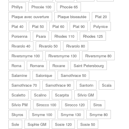
Phillys
Phocée 100
Phocée 65
Plaque avec ouverture
Plaque biseautée
Plat 20
Plat 40
Plat 50
Plat 60
Plat 90
Polynice
Porsenna
Psara
Rhodes 110
Rhodes 125
Rivarolo 40
Rivarolo 50
Rivarolo 80
Riversmyrne 100
Riversmyrne 130
Riversmyrne 80
Roma
Romana
Roxane
Saint Petersbourg
Salamine
Salonique
Samothrace 50
Samothrace 70
Samothrace 90
Santorin
Scala
Scaletto
Scalino
Scarpita
Silvio GM
Silvio PM
Sirocco 100
Sirocco 120
Siros
Skyros
Smyrne 100
Smyrne 130
Smyrne 80
Sole
Sophie GM
Sosie 120
Sosie 50