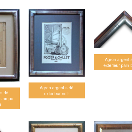
Agron argent s
extérieur pain-
Agron argent strié
strié
extérieur noir
estampe
)