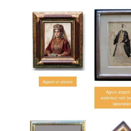
Agave or sienne
Agron argent 
extérieur noir (
japonaise