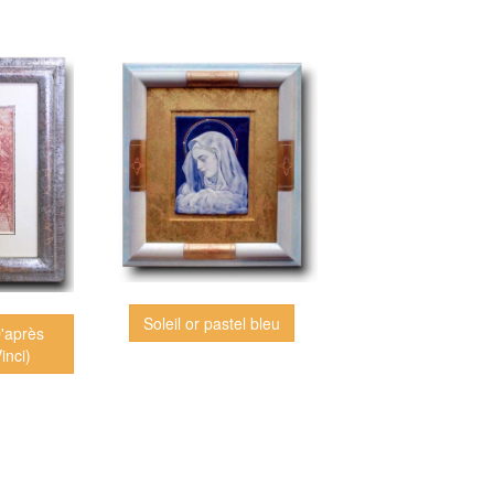
Soleil or pastel bleu
D'après
inci)