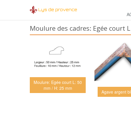
Lys de provence
A
Moulure des cadres: Egée court 
Moulure: Egée court L: 50
mm / H: 25 mm
Agave argent bl