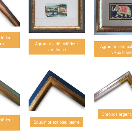
xtérieur
ire
Agron or strié extérieur
Agron or strié ex
vert foncé
vieux blan
Chronos argent 
xtérieur
Boudin or ext bleu pierre
t