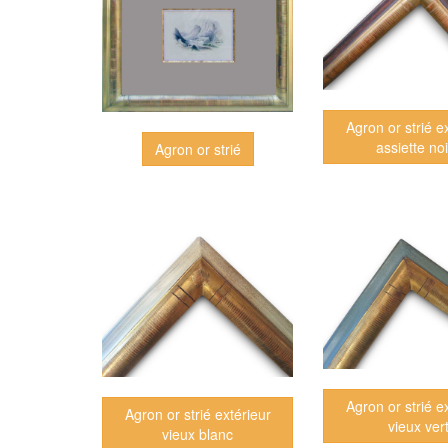
Agron or strié e
assiette no
Agron or strié
Agron or strié e
Agron or strié extérieur
vieux ver
vieux blanc