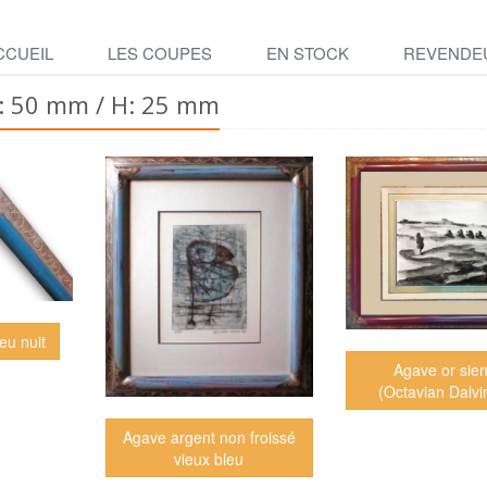
CCUEIL
LES COUPES
EN STOCK
REVENDE
L: 50 mm / H: 25 mm
eu nuit
Agave or sie
(Octavian Dalvi
Agave argent non froissé
vieux bleu