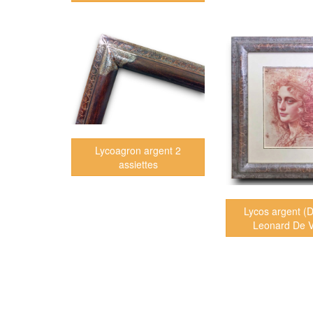
Lycoagron argent 2
assiettes
Lycos argent (
Leonard De V