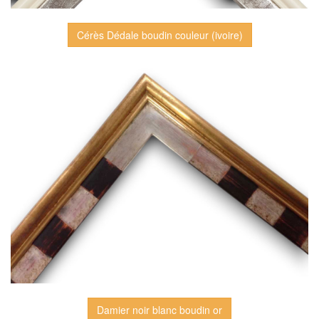
Cérès Dédale boudin couleur (ivoire)
Damier noir blanc boudin or