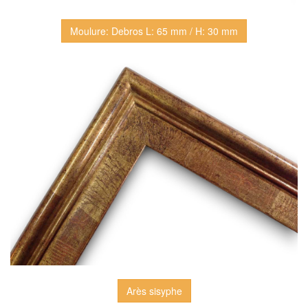
Moulure: Debros L: 65 mm / H: 30 mm
Arès sisyphe