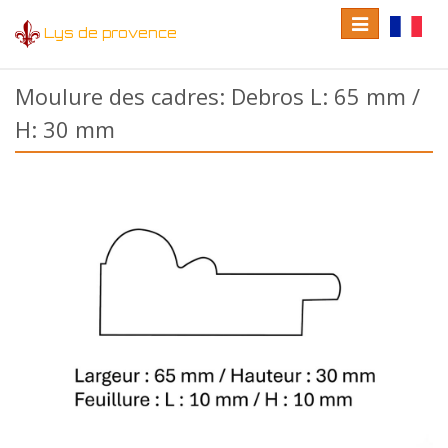
Toggle
Toggle
Lys de provence
navigation
language
Moulure des cadres: Debros L: 65 mm /
H: 30 mm