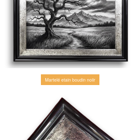
Martelé etain boudin noiir