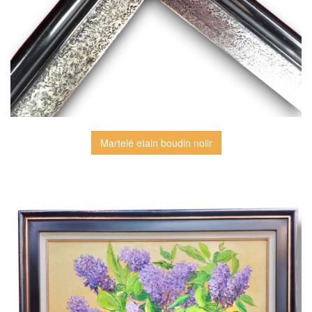
Martelé etain boudin noiir