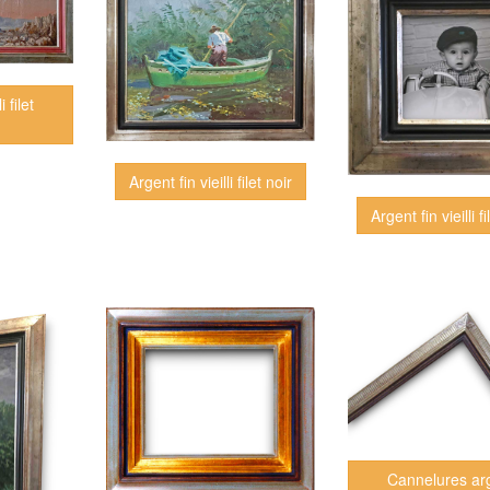
i filet
Argent fin vieilli filet noir
Argent fin vieilli fi
Cannelures ar