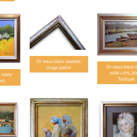
Or vieux blanc assiette
Or vieux blanc 
rouge patiné
ml30+10% (K
 ivoire
Terlouw)
el)