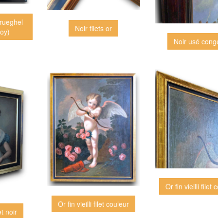
Brueghel
Noir filets or
oy)
Noir usé cong
Or fin vieilli filet
Or fin vieilli filet couleur
et noir