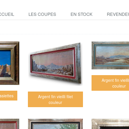
CCUEIL
LES COUPES
EN STOCK
REVENDE
Argent fin vieilli
couleur
ssiettes
Argent fin vieilli filet
couleur