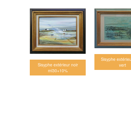
Sisyphe extérieu
Sisyphe extérieur noir
vert
ml30+10%