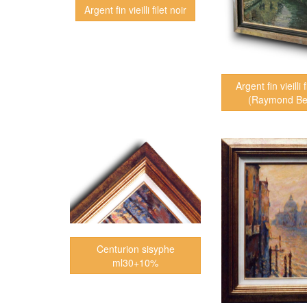
Argent fin vieilli filet noir
Argent fin vieilli f
(Raymond Be
Centurion sisyphe
ml30+10%