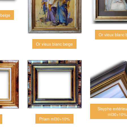
 beige
Or vieux blanc 
Or vieux blanc beige
Sisyphe extérieu
ml30+10%
Priam ml30+10%