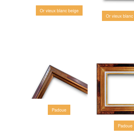
Or vieux blanc beige
Or vieux blanc
Padoue
Padoue