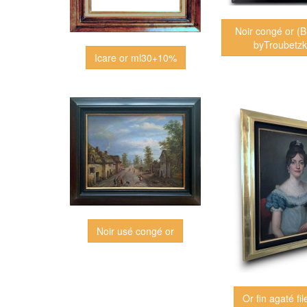
Noir congé or (
byTroubetzk
Icare or ml30+10%
Noir usé congé or
Or fin agaté fil