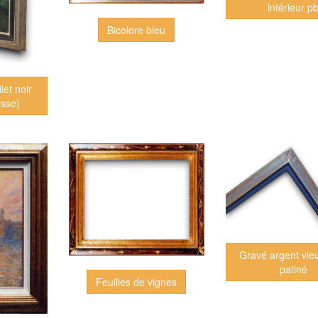
intérieur p
Bicolore bleu
ilet noir
sse)
Gravé argent vie
patiné
Feuilles de vignes