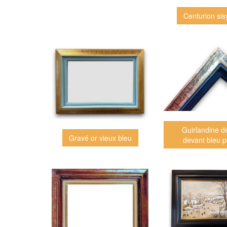
Centurion si
Guirlandine d
Gravé or vieux bleu
devant bleu p