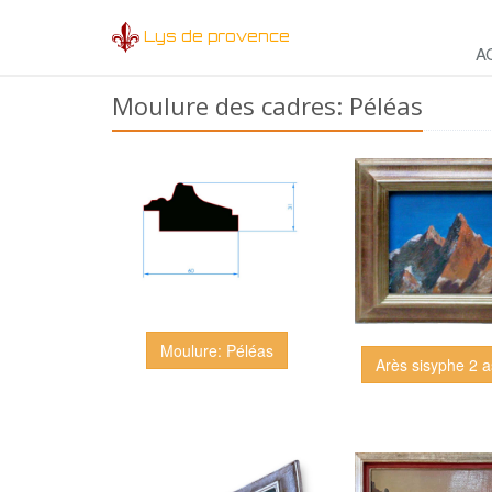
Lys de provence
A
Moulure des cadres: Péléas
Moulure: Péléas
Arès sisyphe 2 a