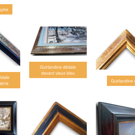
syphe
Guirlandine dédale
devant vieux bleu
édale
Guirlandine 
ierre