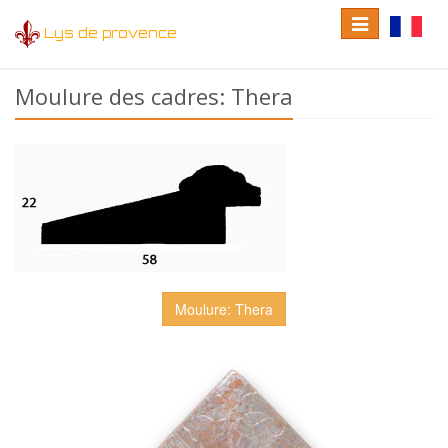
Toggle
Toggle
Lys de provence
navigation
language
Moulure des cadres: Thera
Moulure: Thera