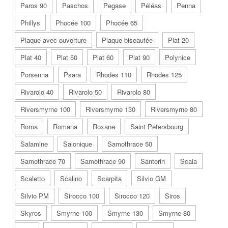
Paros 90
Paschos
Pegase
Péléas
Penna
Phillys
Phocée 100
Phocée 65
Plaque avec ouverture
Plaque biseautée
Plat 20
Plat 40
Plat 50
Plat 60
Plat 90
Polynice
Porsenna
Psara
Rhodes 110
Rhodes 125
Rivarolo 40
Rivarolo 50
Rivarolo 80
Riversmyrne 100
Riversmyrne 130
Riversmyrne 80
Roma
Romana
Roxane
Saint Petersbourg
Salamine
Salonique
Samothrace 50
Samothrace 70
Samothrace 90
Santorin
Scala
Scaletto
Scalino
Scarpita
Silvio GM
Silvio PM
Sirocco 100
Sirocco 120
Siros
Skyros
Smyrne 100
Smyrne 130
Smyrne 80