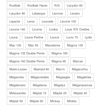
Koolbak
Koolbak Haute
Kriti
Lacydon 60
Lacydon 80
Lebasque
Lemnos
Lenaric
Lepante
Leros
Leucade
Levone 100
Levone 140
Licorne
Lindos
Louis XIV Oreilles
Louna
Louna Perline
Louxor
Lucio 70
Lydie
Mac 130
Mac 50
Macedonia
Magma 135
Magma 135 Double Pente
Magma 160
Magma 160 Double Pente
Magma 95
Marcas
Marie-Louise
Mastard 60
Max'm
Mégacorfou
Mégacreta
Mégacretabis
Mégaegée
Mégakhéa
Mégalenaric
Mégaleros
Mégalys
Méganausicaa
Melissandre
Méplat 15
Méplat 25
Méplat 40
Méplat 50
Méplat 60
Mickey
Milobis