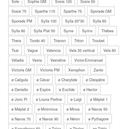
Sole
Sophie GM
Sosie 120
Sosie 50
Sosie 75
Sparthe 115
Sparthe 75
Sporade GM
Sporade PM
Sylla 100
Sylla 20*30
Sylla 60
Sylla 80
Sylla Plat 50
Syme
Syrinx
Thèbes
Thera
Tondo 40
Trianon
Triton
Troubet
Tsar
Vague
Valencia
Vela 35 vertical
Vela 60
Véladia
Vesta
Vestaline
Victor-Emmanuel
Victoria GM
Victoria PM
Xenophon
Zante
ø Caligula
ø César
ø Charybde
ø Cléopâtre
ø Daniello
ø Espire
ø Euclide
ø Hector
ø Jonc Pi
ø Louna Perline
ø Luigi
ø Méplat 1
ø Méplat 2
ø Miniminus
ø Minus
ø Naxos 50
ø Naxos 70
ø Naxos 90
ø Néron
ø Pythagore
ø Samothrace 50
ø Taïna
ø Thales
øø Table