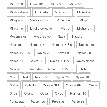
Milos 130
Milos 160
Milos 60
Milos 80
Miniboudreco
Minicreta
Minidanton
Miniégine
Minigizeh
Minikabestros
Minimagma
Minipi
Minisyme
Miroirs collection
Mistral
Mistral Bis
Mycènes 65
Mycènes 90
Nabo
Nauplie
Nausicaa
Naxos 115
Naxos 115 Bis
Naxos 150
Naxos 150 Bis
Naxos 20
Naxos 30
Naxos 50
Naxos 70
Naxos 90
Naxos 90 Bis
Naxos Neess
Nefertari
Néocorfou L : 90 mm / H: 25 mm
Nihil
Nitro
NM
Nysos 50
Nysos 70
Nysos 90
Opéra
Ophélie
Orange GM
Orange PM
Orelle
Orion
Orlane
Ossa
Ovide
Pamier 130
Panacotta
Paros 135
Paros 35
Paros 65