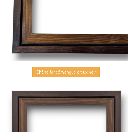
Chêne foncé wengué creux noir