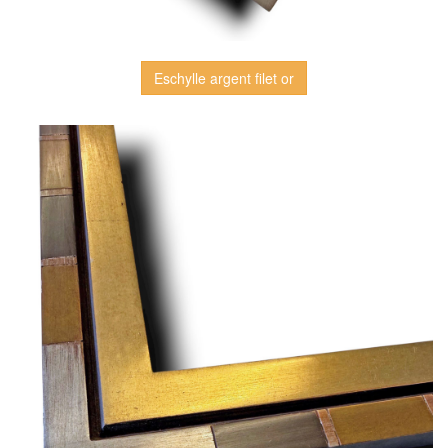
Eschylle argent filet or