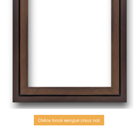
Chêne foncé wengué creux noir