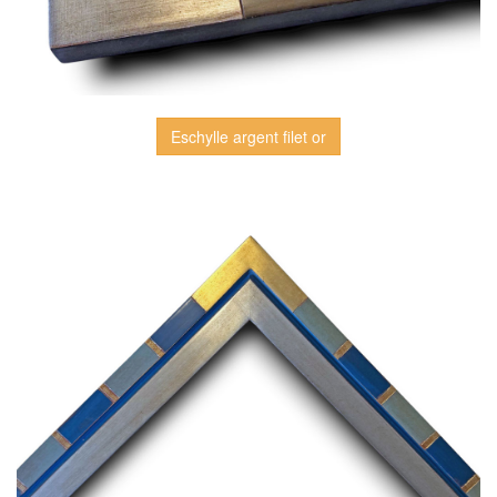
Eschylle argent filet or