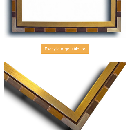
Eschylle argent filet or