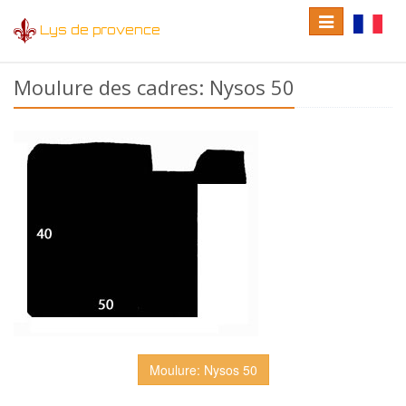
Toggle
Toggle
Lys de provence
navigation
language
Moulure des cadres: Nysos 50
Moulure: Nysos 50