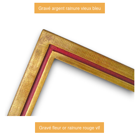
Gravé argent rainure vieux bleu
Gravé fleur or rainure rouge vif