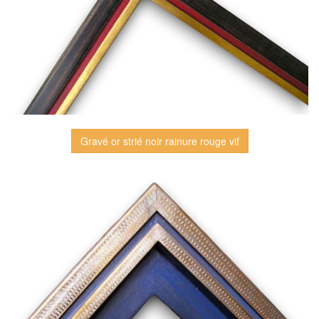
Gravé or strié noir rainure rouge vif