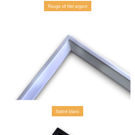
Rouge vif filet argent
Satiné blanc