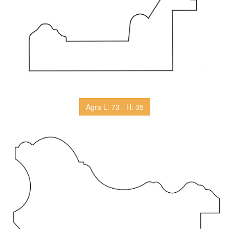
Agra L: 73 - H: 35