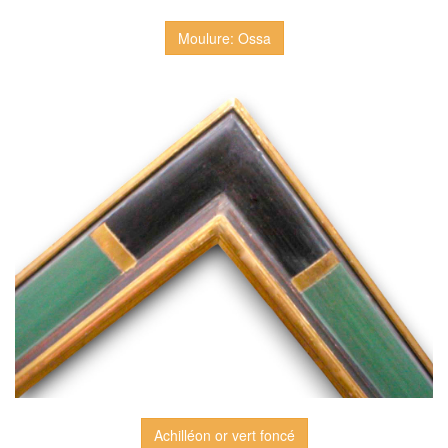
Moulure: Ossa
Achilléon or vert foncé