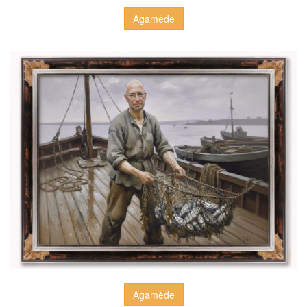
Agamède
Agamède