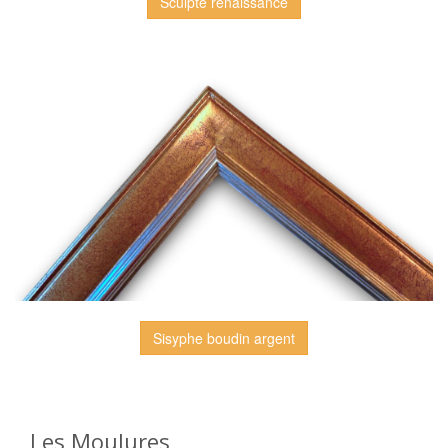
Sculpté renaissance
Sisyphe boudin argent
Les Moulures