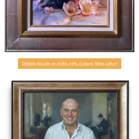
Dédale boudin or ml30+10% (Liliane Silva-Lefur)