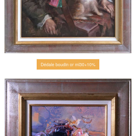
Dédale boudin or ml30+10%