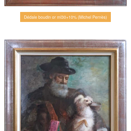
Dédale boudin or ml30+10% (Michel Pernès)