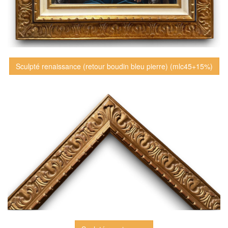
Sculpté renaissance (retour boudin bleu pierre) (mlc45+15%)