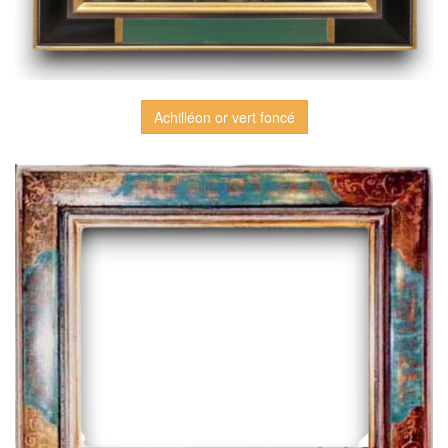
Achilléon or vert foncé