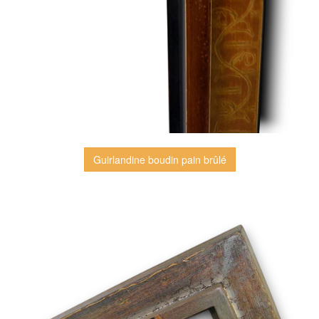
Guirlandine boudin pain brûlé