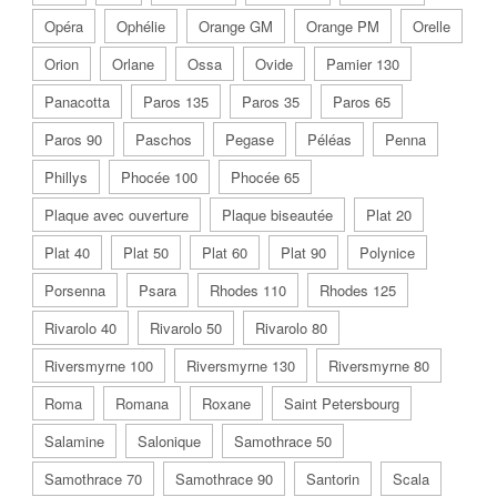
Opéra
Ophélie
Orange GM
Orange PM
Orelle
Orion
Orlane
Ossa
Ovide
Pamier 130
Panacotta
Paros 135
Paros 35
Paros 65
Paros 90
Paschos
Pegase
Péléas
Penna
Phillys
Phocée 100
Phocée 65
Plaque avec ouverture
Plaque biseautée
Plat 20
Plat 40
Plat 50
Plat 60
Plat 90
Polynice
Porsenna
Psara
Rhodes 110
Rhodes 125
Rivarolo 40
Rivarolo 50
Rivarolo 80
Riversmyrne 100
Riversmyrne 130
Riversmyrne 80
Roma
Romana
Roxane
Saint Petersbourg
Salamine
Salonique
Samothrace 50
Samothrace 70
Samothrace 90
Santorin
Scala