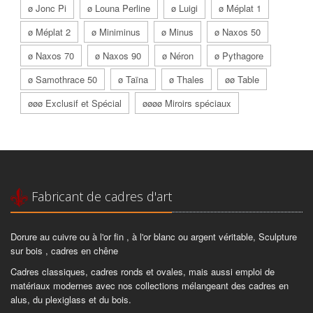
ø Jonc Pi
ø Louna Perline
ø Luigi
ø Méplat 1
ø Méplat 2
ø Miniminus
ø Minus
ø Naxos 50
ø Naxos 70
ø Naxos 90
ø Néron
ø Pythagore
ø Samothrace 50
ø Taïna
ø Thales
øø Table
øøø Exclusif et Spécial
øøøø Miroirs spéciaux
Fabricant de cadres d'art
Dorure au cuivre ou à l'or fin , à l'or blanc ou argent véritable, Sculpture
sur bois , cadres en chêne
Cadres classiques, cadres ronds et ovales, mais aussi emploi de
matériaux modernes avec nos collections mélangeant des cadres en
alus, du plexiglass et du bois.