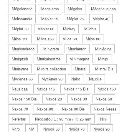
Mégalenaric
Mégaleros
Mégalys
Méganausicaa
Melissandre
Méplat 15
Méplat 25
Méplat 40
Méplat 50
Méplat 60
Mickey
Milobis
Milos 130
Milos 160
Milos 60
Milos 80
Miniboudreco
Minicreta
Minidanton
Miniégine
Minigizeh
Minikabestros
Minimagma
Minipi
Minisyme
Miroirs collection
Mistral
Mistral Bis
Mycènes 65
Mycènes 90
Nabo
Nauplie
Nausicaa
Naxos 115
Naxos 115 Bis
Naxos 150
Naxos 150 Bis
Naxos 20
Naxos 30
Naxos 50
Naxos 70
Naxos 90
Naxos 90 Bis
Naxos Neess
Nefertari
Néocorfou L : 90 mm / H: 25 mm
Nihil
Nitro
NM
Nysos 50
Nysos 70
Nysos 90