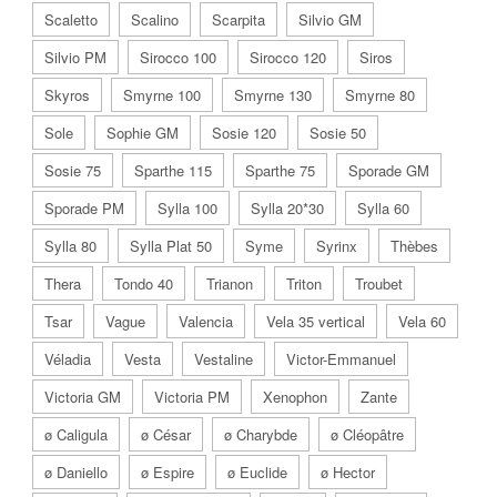
Scaletto
Scalino
Scarpita
Silvio GM
Silvio PM
Sirocco 100
Sirocco 120
Siros
Skyros
Smyrne 100
Smyrne 130
Smyrne 80
Sole
Sophie GM
Sosie 120
Sosie 50
Sosie 75
Sparthe 115
Sparthe 75
Sporade GM
Sporade PM
Sylla 100
Sylla 20*30
Sylla 60
Sylla 80
Sylla Plat 50
Syme
Syrinx
Thèbes
Thera
Tondo 40
Trianon
Triton
Troubet
Tsar
Vague
Valencia
Vela 35 vertical
Vela 60
Véladia
Vesta
Vestaline
Victor-Emmanuel
Victoria GM
Victoria PM
Xenophon
Zante
ø Caligula
ø César
ø Charybde
ø Cléopâtre
ø Daniello
ø Espire
ø Euclide
ø Hector