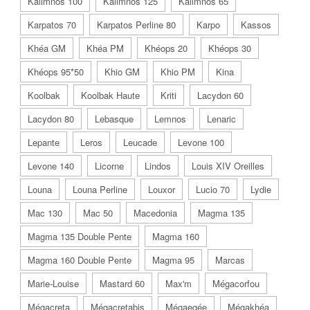
Kalimnos 100
Kalimnos 125
Kalimnos 65
Karpatos 70
Karpatos Perline 80
Karpo
Kassos
Khéa GM
Khéa PM
Khéops 20
Khéops 30
Khéops 95*50
Khio GM
Khio PM
Kina
Koolbak
Koolbak Haute
Kriti
Lacydon 60
Lacydon 80
Lebasque
Lemnos
Lenaric
Lepante
Leros
Leucade
Levone 100
Levone 140
Licorne
Lindos
Louis XIV Oreilles
Louna
Louna Perline
Louxor
Lucio 70
Lydie
Mac 130
Mac 50
Macedonia
Magma 135
Magma 135 Double Pente
Magma 160
Magma 160 Double Pente
Magma 95
Marcas
Marie-Louise
Mastard 60
Max'm
Mégacorfou
Mégacreta
Mégacretabis
Mégaegée
Mégakhéa