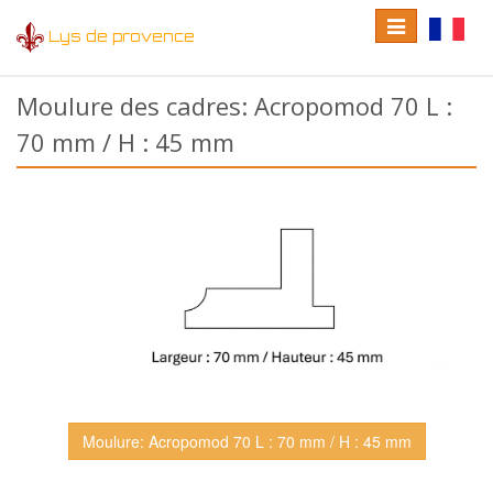
Toggle
Toggle
Lys de provence
navigation
language
Moulure des cadres: Acropomod 70 L :
70 mm / H : 45 mm
Moulure: Acropomod 70 L : 70 mm / H : 45 mm