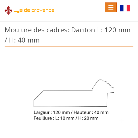
Toggle
Toggle
Lys de provence
navigation
language
Moulure des cadres: Danton L: 120 mm
/ H: 40 mm