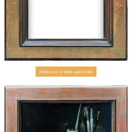
Héba tout or filets pain-brûlé