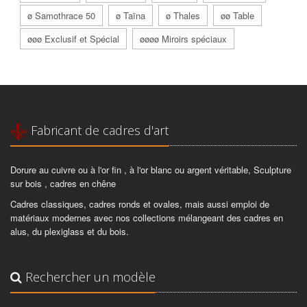
ø Samothrace 50
ø Taïna
ø Thales
øø Table
øøø Exclusif et Spécial
øøøø Miroirs spéciaux
Fabricant de cadres d'art
Dorure au cuivre ou à l'or fin , à l'or blanc ou argent véritable, Sculpture
sur bois , cadres en chêne
Cadres classiques, cadres ronds et ovales, mais aussi emploi de
matériaux modernes avec nos collections mélangeant des cadres en
alus, du plexiglass et du bois.
Rechercher un modèle