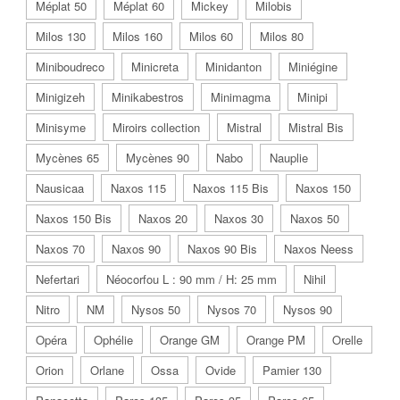
Méplat 50
Méplat 60
Mickey
Milobis
Milos 130
Milos 160
Milos 60
Milos 80
Miniboudreco
Minicreta
Minidanton
Miniégine
Minigizeh
Minikabestros
Minimagma
Minipi
Minisyme
Miroirs collection
Mistral
Mistral Bis
Mycènes 65
Mycènes 90
Nabo
Nauplie
Nausicaa
Naxos 115
Naxos 115 Bis
Naxos 150
Naxos 150 Bis
Naxos 20
Naxos 30
Naxos 50
Naxos 70
Naxos 90
Naxos 90 Bis
Naxos Neess
Nefertari
Néocorfou L : 90 mm / H: 25 mm
Nihil
Nitro
NM
Nysos 50
Nysos 70
Nysos 90
Opéra
Ophélie
Orange GM
Orange PM
Orelle
Orion
Orlane
Ossa
Ovide
Pamier 130