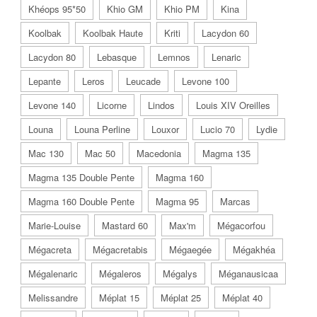
Khéops 95*50
Khio GM
Khio PM
Kina
Koolbak
Koolbak Haute
Kriti
Lacydon 60
Lacydon 80
Lebasque
Lemnos
Lenaric
Lepante
Leros
Leucade
Levone 100
Levone 140
Licorne
Lindos
Louis XIV Oreilles
Louna
Louna Perline
Louxor
Lucio 70
Lydie
Mac 130
Mac 50
Macedonia
Magma 135
Magma 135 Double Pente
Magma 160
Magma 160 Double Pente
Magma 95
Marcas
Marie-Louise
Mastard 60
Max'm
Mégacorfou
Mégacreta
Mégacretabis
Mégaegée
Mégakhéa
Mégalenaric
Mégaleros
Mégalys
Méganausicaa
Melissandre
Méplat 15
Méplat 25
Méplat 40