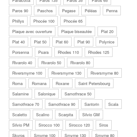
Panacotta
Paros 135
Paros 35
Paros 65
Paros 90
Paschos
Pegase
Péléas
Penna
Phillys
Phocée 100
Phocée 65
Plaque avec ouverture
Plaque biseautée
Plat 20
Plat 40
Plat 50
Plat 60
Plat 90
Polynice
Porsenna
Psara
Rhodes 110
Rhodes 125
Rivarolo 40
Rivarolo 50
Rivarolo 80
Riversmyrne 100
Riversmyrne 130
Riversmyrne 80
Roma
Romana
Roxane
Saint Petersbourg
Salamine
Salonique
Samothrace 50
Samothrace 70
Samothrace 90
Santorin
Scala
Scaletto
Scalino
Scarpita
Silvio GM
Silvio PM
Sirocco 100
Sirocco 120
Siros
Skyros
Smyrne 100
Smyrne 130
Smyrne 80