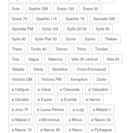
Sole
Sophie GM
Sosie 120
Sosie 50
Sosie 75
Sparthe 115
Sparthe 75
Sporade GM
Sporade PM
Sylla 100
Sylla 20*30
Sylla 60
Sylla 80
Sylla Plat 50
Syme
Syrinx
Thèbes
Thera
Tondo 40
Trianon
Triton
Troubet
Tsar
Vague
Valencia
Vela 35 vertical
Vela 60
Véladia
Vesta
Vestaline
Victor-Emmanuel
Victoria GM
Victoria PM
Xenophon
Zante
ø Caligula
ø César
ø Charybde
ø Cléopâtre
ø Daniello
ø Espire
ø Euclide
ø Hector
ø Jonc Pi
ø Louna Perline
ø Luigi
ø Méplat 1
ø Méplat 2
ø Miniminus
ø Minus
ø Naxos 50
ø Naxos 70
ø Naxos 90
ø Néron
ø Pythagore