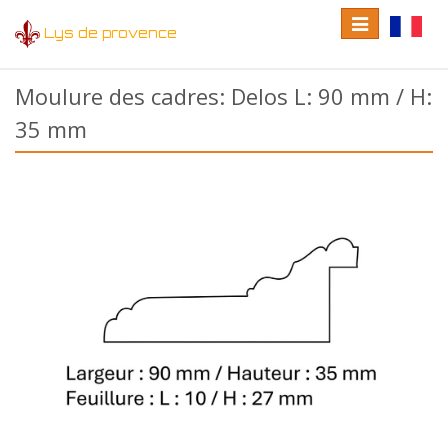
Toggle
Toggle
Lys de provence
navigation
language
Moulure des cadres: Delos L: 90 mm / H:
35 mm