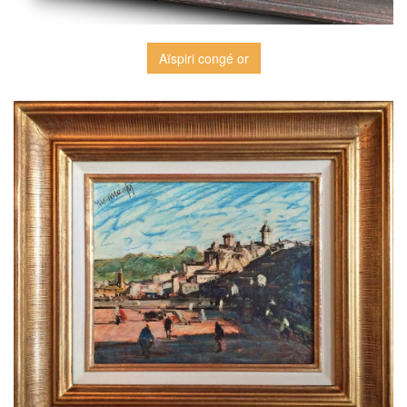
Aïspiri congé or