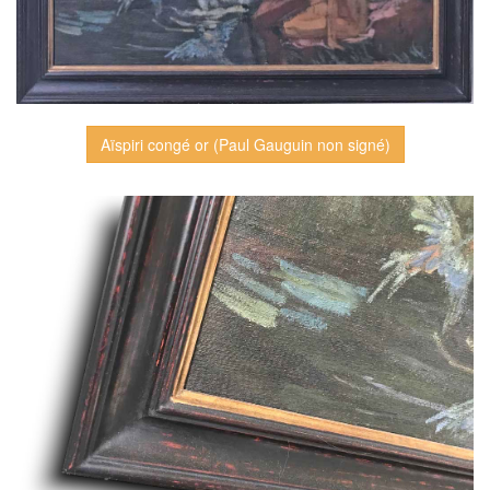
Aïspiri congé or (Paul Gauguin non signé)