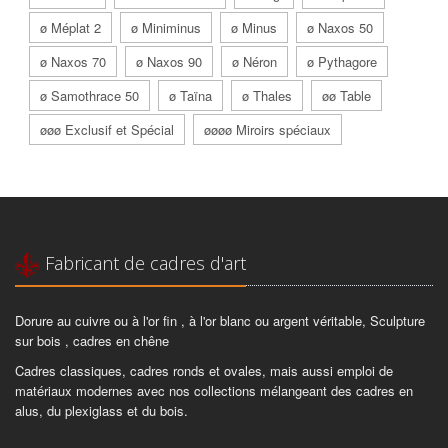
ø Méplat 2
ø Miniminus
ø Minus
ø Naxos 50
ø Naxos 70
ø Naxos 90
ø Néron
ø Pythagore
ø Samothrace 50
ø Taïna
ø Thales
øø Table
øøø Exclusif et Spécial
øøøø Miroirs spéciaux
Fabricant de cadres d'art
Dorure au cuivre ou à l'or fin , à l'or blanc ou argent véritable, Sculpture
sur bois , cadres en chêne
Cadres classiques, cadres ronds et ovales, mais aussi emploi de
matériaux modernes avec nos collections mélangeant des cadres en
alus, du plexiglass et du bois.