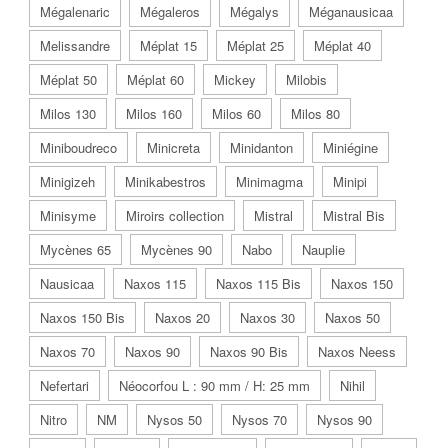
Mégalenaric
Mégaleros
Mégalys
Méganausicaa
Melissandre
Méplat 15
Méplat 25
Méplat 40
Méplat 50
Méplat 60
Mickey
Milobis
Milos 130
Milos 160
Milos 60
Milos 80
Miniboudreco
Minicreta
Minidanton
Miniégine
Minigizeh
Minikabestros
Minimagma
Minipi
Minisyme
Miroirs collection
Mistral
Mistral Bis
Mycènes 65
Mycènes 90
Nabo
Nauplie
Nausicaa
Naxos 115
Naxos 115 Bis
Naxos 150
Naxos 150 Bis
Naxos 20
Naxos 30
Naxos 50
Naxos 70
Naxos 90
Naxos 90 Bis
Naxos Neess
Nefertari
Néocorfou L : 90 mm / H: 25 mm
Nihil
Nitro
NM
Nysos 50
Nysos 70
Nysos 90