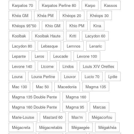
Karpatos 70
Karpatos Perline 80
Karpo
Kassos
Khéa GM
Khéa PM
Khéops 20
Khéops 30
Khéops 95*50
Khio GM
Khio PM
Kina
Koolbak
Koolbak Haute
Kriti
Lacydon 60
Lacydon 80
Lebasque
Lemnos
Lenaric
Lepante
Leros
Leucade
Levone 100
Levone 140
Licorne
Lindos
Louis XIV Oreilles
Louna
Louna Perline
Louxor
Lucio 70
Lydie
Mac 130
Mac 50
Macedonia
Magma 135
Magma 135 Double Pente
Magma 160
Magma 160 Double Pente
Magma 95
Marcas
Marie-Louise
Mastard 60
Max'm
Mégacorfou
Mégacreta
Mégacretabis
Mégaegée
Mégakhéa