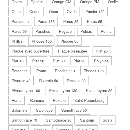
Opéra
Ophélie
Orange GM
Orange PM
Orelle
Orion
Orlane
Ossa
Ovide
Pamier 130
Panacotta
Paros 135
Paros 35
Paros 65
Paros 90
Paschos
Pegase
Péléas
Penna
Phillys
Phocée 100
Phocée 65
Plaque avec ouverture
Plaque biseautée
Plat 20
Plat 40
Plat 50
Plat 60
Plat 90
Polynice
Porsenna
Psara
Rhodes 110
Rhodes 125
Rivarolo 40
Rivarolo 50
Rivarolo 80
Riversmyrne 100
Riversmyrne 130
Riversmyrne 80
Roma
Romana
Roxane
Saint Petersbourg
Salamine
Salonique
Samothrace 50
Samothrace 70
Samothrace 90
Santorin
Scala
Scaletto
Scalino
Scarpita
Silvio GM