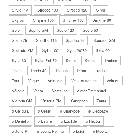
Silvio PM
Sirocco 100
Sirocco 120
Siros
Skyros
Smyrne 100
Smyrne 130
Smyrne 80
Sole
Sophie GM
Sosie 120
Sosie 50
Sosie 75
Sparthe 115
Sparthe 75
Sporade GM
Sporade PM
Sylla 100
Sylla 20*30
Sylla 60
Sylla 80
Sylla Plat 50
Syme
Syrinx
Thèbes
Thera
Tondo 40
Trianon
Triton
Troubet
Tsar
Vague
Valencia
Vela 35 vertical
Vela 60
Véladia
Vesta
Vestaline
Victor-Emmanuel
Victoria GM
Victoria PM
Xenophon
Zante
ø Caligula
ø César
ø Charybde
ø Cléopâtre
ø Daniello
ø Espire
ø Euclide
ø Hector
ø Jonc Pi
ø Louna Perline
ø Luigi
ø Méplat 1