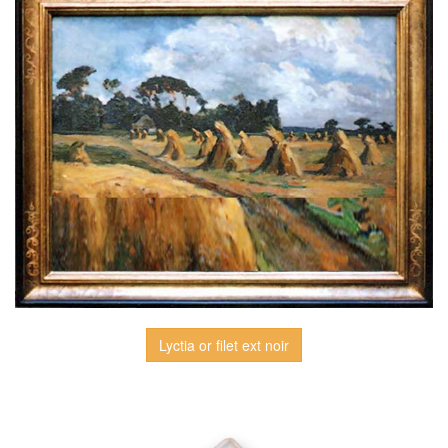
Lyctia or filet ext noir