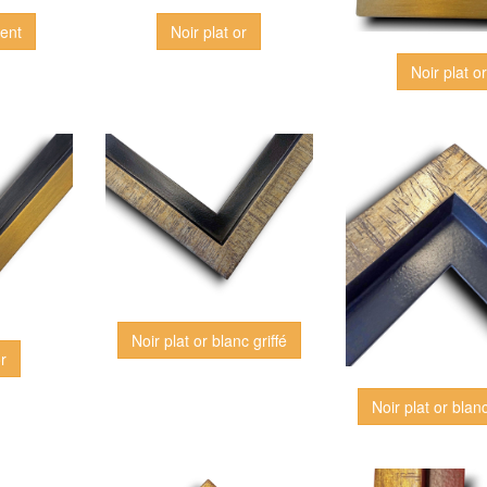
Noir plat or
gent
Noir plat o
Noir plat or blanc griffé
or
Noir plat or blanc