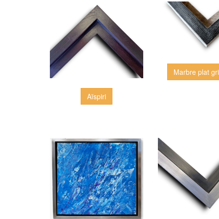
Marbre plat gr
Aïspiri