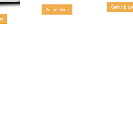
Satiné blan
Satiné blanc
nc