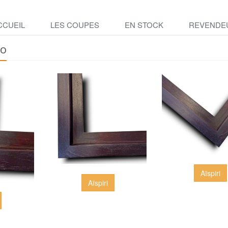
CCUEIL
LES COUPES
EN STOCK
REVENDE
co
Aïspiri
Aïspiri