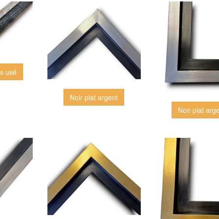
is usé
Noir plat argent
Noir plat arg