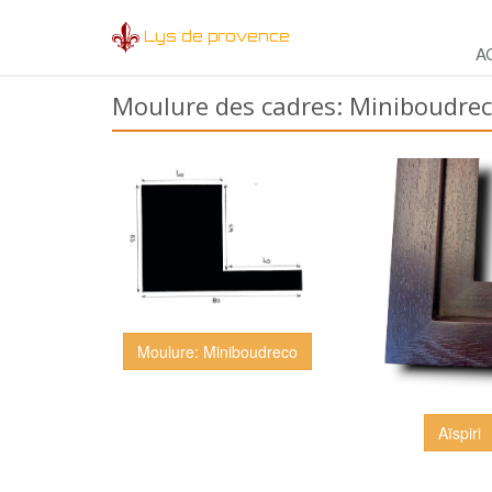
Lys de provence
A
Moulure des cadres: Miniboudre
Moulure: Miniboudreco
Aïspiri