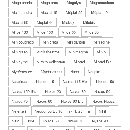
Mégalenaric
Mégaleros
Mégalys
Méganausicaa
Melissandre
Méplat 15
Méplat 25
Méplat 40
Méplat 50
Méplat 60
Mickey
Milobis
Milos 130
Milos 160
Milos 60
Milos 80
Miniboudreco
Minicreta
Minidanton
Miniégine
Minigizeh
Minikabestros
Minimagma
Minipi
Minisyme
Miroirs collection
Mistral
Mistral Bis
Mycènes 65
Mycènes 90
Nabo
Nauplie
Nausicaa
Naxos 115
Naxos 115 Bis
Naxos 150
Naxos 150 Bis
Naxos 20
Naxos 30
Naxos 50
Naxos 70
Naxos 90
Naxos 90 Bis
Naxos Neess
Nefertari
Néocorfou L : 90 mm / H: 25 mm
Nihil
Nitro
NM
Nysos 50
Nysos 70
Nysos 90