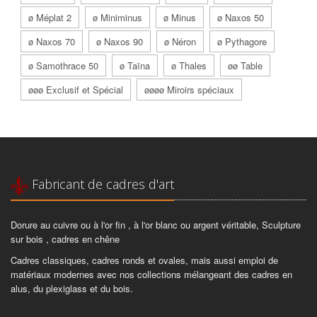
ø Méplat 2
ø Miniminus
ø Minus
ø Naxos 50
ø Naxos 70
ø Naxos 90
ø Néron
ø Pythagore
ø Samothrace 50
ø Taïna
ø Thales
øø Table
øøø Exclusif et Spécial
øøøø Miroirs spéciaux
Fabricant de cadres d'art
Dorure au cuivre ou à l'or fin , à l'or blanc ou argent véritable, Sculpture
sur bois , cadres en chêne
Cadres classiques, cadres ronds et ovales, mais aussi emploi de
matériaux modernes avec nos collections mélangeant des cadres en
alus, du plexiglass et du bois.