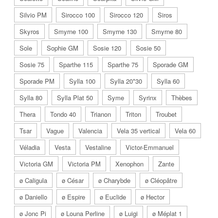
Silvio PM
Sirocco 100
Sirocco 120
Siros
Skyros
Smyrne 100
Smyrne 130
Smyrne 80
Sole
Sophie GM
Sosie 120
Sosie 50
Sosie 75
Sparthe 115
Sparthe 75
Sporade GM
Sporade PM
Sylla 100
Sylla 20*30
Sylla 60
Sylla 80
Sylla Plat 50
Syme
Syrinx
Thèbes
Thera
Tondo 40
Trianon
Triton
Troubet
Tsar
Vague
Valencia
Vela 35 vertical
Vela 60
Véladia
Vesta
Vestaline
Victor-Emmanuel
Victoria GM
Victoria PM
Xenophon
Zante
ø Caligula
ø César
ø Charybde
ø Cléopâtre
ø Daniello
ø Espire
ø Euclide
ø Hector
ø Jonc Pi
ø Louna Perline
ø Luigi
ø Méplat 1