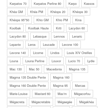
Karpatos 70
Karpatos Perline 80
Karpo
Kassos
Khéa GM
Khéa PM
Khéops 20
Khéops 30
Khéops 95*50
Khio GM
Khio PM
Kina
Koolbak
Koolbak Haute
Kriti
Lacydon 60
Lacydon 80
Lebasque
Lemnos
Lenaric
Lepante
Leros
Leucade
Levone 100
Levone 140
Licorne
Lindos
Louis XIV Oreilles
Louna
Louna Perline
Louxor
Lucio 70
Lydie
Mac 130
Mac 50
Macedonia
Magma 135
Magma 135 Double Pente
Magma 160
Magma 160 Double Pente
Magma 95
Marcas
Marie-Louise
Mastard 60
Max'm
Mégacorfou
Mégacreta
Mégacretabis
Mégaegée
Mégakhéa