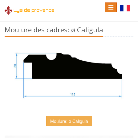
Toggle
Toggle
Lys de provence
navigation
language
Moulure des cadres: ø Caligula
Moulure: ø Caligula