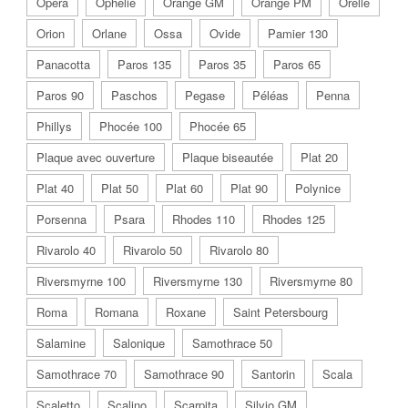
Opéra
Ophélie
Orange GM
Orange PM
Orelle
Orion
Orlane
Ossa
Ovide
Pamier 130
Panacotta
Paros 135
Paros 35
Paros 65
Paros 90
Paschos
Pegase
Péléas
Penna
Phillys
Phocée 100
Phocée 65
Plaque avec ouverture
Plaque biseautée
Plat 20
Plat 40
Plat 50
Plat 60
Plat 90
Polynice
Porsenna
Psara
Rhodes 110
Rhodes 125
Rivarolo 40
Rivarolo 50
Rivarolo 80
Riversmyrne 100
Riversmyrne 130
Riversmyrne 80
Roma
Romana
Roxane
Saint Petersbourg
Salamine
Salonique
Samothrace 50
Samothrace 70
Samothrace 90
Santorin
Scala
Scaletto
Scalino
Scarpita
Silvio GM