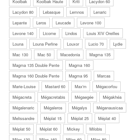
Koolbak
Koolbak Haute
Kriti
Lacydon 60
Lacydon 80
Lebasque
Lemnos
Lenaric
Lepante
Leros
Leucade
Levone 100
Levone 140
Licorne
Lindos
Louis XIV Oreilles
Louna
Louna Perline
Louxor
Lucio 70
Lydie
Mac 130
Mac 50
Macedonia
Magma 135
Magma 135 Double Pente
Magma 160
Magma 160 Double Pente
Magma 95
Marcas
Marie-Louise
Mastard 60
Max'm
Mégacorfou
Mégacreta
Mégacretabis
Mégaegée
Mégakhéa
Mégalenaric
Mégaleros
Mégalys
Méganausicaa
Melissandre
Méplat 15
Méplat 25
Méplat 40
Méplat 50
Méplat 60
Mickey
Milobis
Milos 130
Milos 160
Milos 60
Milos 80