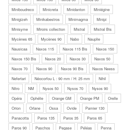
Miniboudreco
Minicreta
Minidanton
Miniégine
Minigizeh
Minikabestros
Minimagma
Minipi
Minisyme
Miroirs collection
Mistral
Mistral Bis
Mycènes 65
Mycènes 90
Nabo
Nauplie
Nausicaa
Naxos 115
Naxos 115 Bis
Naxos 150
Naxos 150 Bis
Naxos 20
Naxos 30
Naxos 50
Naxos 70
Naxos 90
Naxos 90 Bis
Naxos Neess
Nefertari
Néocorfou L : 90 mm / H: 25 mm
Nihil
Nitro
NM
Nysos 50
Nysos 70
Nysos 90
Opéra
Ophélie
Orange GM
Orange PM
Orelle
Orion
Orlane
Ossa
Ovide
Pamier 130
Panacotta
Paros 135
Paros 35
Paros 65
Paros 90
Paschos
Pegase
Péléas
Penna