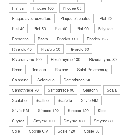
Phillys
Phocée 100
Phocée 65
Plaque avec ouverture
Plaque biseautée
Plat 20
Plat 40
Plat 50
Plat 60
Plat 90
Polynice
Porsenna
Psara
Rhodes 110
Rhodes 125
Rivarolo 40
Rivarolo 50
Rivarolo 80
Riversmyrne 100
Riversmyrne 130
Riversmyrne 80
Roma
Romana
Roxane
Saint Petersbourg
Salamine
Salonique
Samothrace 50
Samothrace 70
Samothrace 90
Santorin
Scala
Scaletto
Scalino
Scarpita
Silvio GM
Silvio PM
Sirocco 100
Sirocco 120
Siros
Skyros
Smyrne 100
Smyrne 130
Smyrne 80
Sole
Sophie GM
Sosie 120
Sosie 50