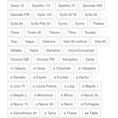
Sosie 75
Sparthe 115
Sparthe 75
Sporade GM
Sporade PM
Sylla 100
Sylla 20*30
Sylla 60
Sylla 80
Sylla Plat 50
Syme
Syrinx
Thèbes
Thera
Tondo 40
Trianon
Triton
Troubet
Tsar
Vague
Valencia
Vela 35 vertical
Vela 60
Véladia
Vesta
Vestaline
Victor-Emmanuel
Victoria GM
Victoria PM
Xenophon
Zante
ø Caligula
ø César
ø Charybde
ø Cléopâtre
ø Daniello
ø Espire
ø Euclide
ø Hector
ø Jonc Pi
ø Louna Perline
ø Luigi
ø Méplat 1
ø Méplat 2
ø Miniminus
ø Minus
ø Naxos 50
ø Naxos 70
ø Naxos 90
ø Néron
ø Pythagore
ø Samothrace 50
ø Taïna
ø Thales
øø Table