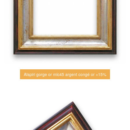
Aïspiri gorge or mlc45 argent congé or +15%