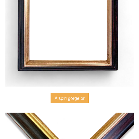
Aïspiri gorge or