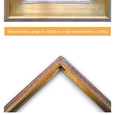
Seynave bleu gorge or mlp80 or congé seynave bleu (+ 25%)