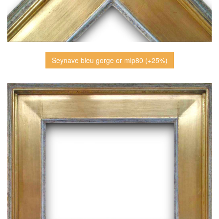
Seynave bleu gorge or mlp80 (+25%)