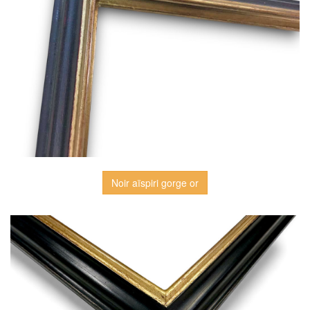
Noir aïspiri gorge or