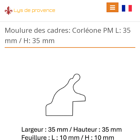
Toggle
Toggle
Lys de provence
navigation
language
Moulure des cadres: Corléone PM L: 35
mm / H: 35 mm