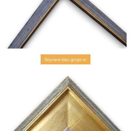
Seynave bleu gorge or