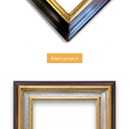
Aïspiri gorge or