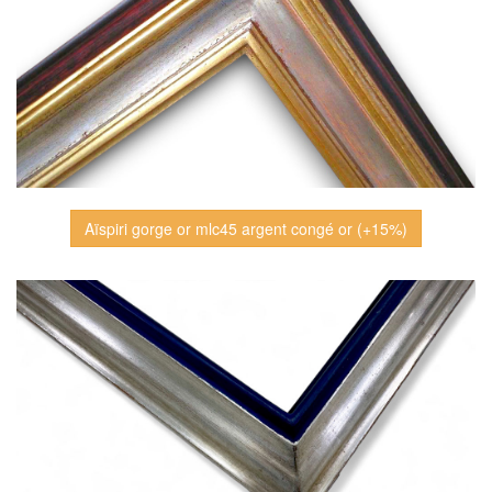
Aïspiri gorge or mlc45 argent congé or (+15%)