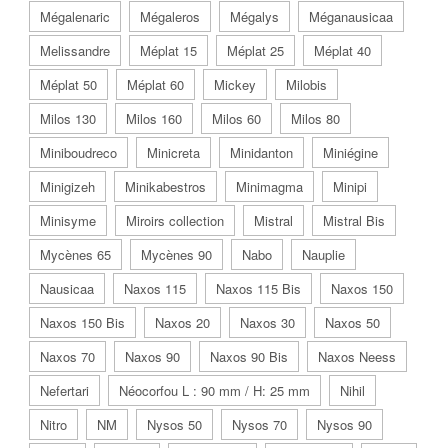
Mégalenaric
Mégaleros
Mégalys
Méganausicaa
Melissandre
Méplat 15
Méplat 25
Méplat 40
Méplat 50
Méplat 60
Mickey
Milobis
Milos 130
Milos 160
Milos 60
Milos 80
Miniboudreco
Minicreta
Minidanton
Miniégine
Minigizeh
Minikabestros
Minimagma
Minipi
Minisyme
Miroirs collection
Mistral
Mistral Bis
Mycènes 65
Mycènes 90
Nabo
Nauplie
Nausicaa
Naxos 115
Naxos 115 Bis
Naxos 150
Naxos 150 Bis
Naxos 20
Naxos 30
Naxos 50
Naxos 70
Naxos 90
Naxos 90 Bis
Naxos Neess
Nefertari
Néocorfou L : 90 mm / H: 25 mm
Nihil
Nitro
NM
Nysos 50
Nysos 70
Nysos 90