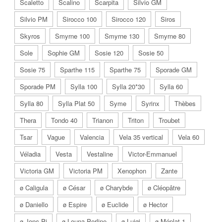
Scaletto
Scalino
Scarpita
Silvio GM
Silvio PM
Sirocco 100
Sirocco 120
Siros
Skyros
Smyrne 100
Smyrne 130
Smyrne 80
Sole
Sophie GM
Sosie 120
Sosie 50
Sosie 75
Sparthe 115
Sparthe 75
Sporade GM
Sporade PM
Sylla 100
Sylla 20*30
Sylla 60
Sylla 80
Sylla Plat 50
Syme
Syrinx
Thèbes
Thera
Tondo 40
Trianon
Triton
Troubet
Tsar
Vague
Valencia
Vela 35 vertical
Vela 60
Véladia
Vesta
Vestaline
Victor-Emmanuel
Victoria GM
Victoria PM
Xenophon
Zante
ø Caligula
ø César
ø Charybde
ø Cléopâtre
ø Daniello
ø Espire
ø Euclide
ø Hector
ø Jonc Pi
ø Louna Perline
ø Luigi
ø Méplat 1