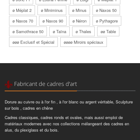
ø Méplat 2
ø Miniminus
ø Minus
ø Naxos 50
ø Naxos 70
ø Naxos 90
ø Néron
ø Pythagore
ø Samothrace 50
ø Taïna
ø Thales
øø Table
øøø Exclusif et Spécial
øøøø Miroirs spéciaux
Fabricant de cadres d'art
Dorure au cuivre ou à l'or fin , à l'or blanc ou argent véritable, Sculpture
sur bois , cadres en chêne
Cadres classiques, cadres ronds et ovales, mais aussi emploi de
matériaux modernes avec nos collections mélangeant des cadres en
alus, du plexiglass et du bois.