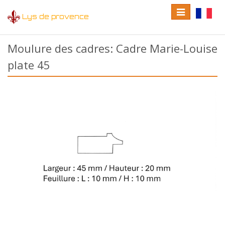
Toggle
Toggle
Lys de provence
navigation
language
Moulure des cadres: Cadre Marie-Louise
plate 45