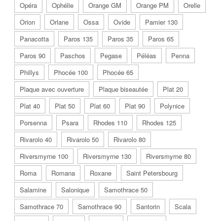
Opéra
Ophélie
Orange GM
Orange PM
Orelle
Orion
Orlane
Ossa
Ovide
Pamier 130
Panacotta
Paros 135
Paros 35
Paros 65
Paros 90
Paschos
Pegase
Péléas
Penna
Phillys
Phocée 100
Phocée 65
Plaque avec ouverture
Plaque biseautée
Plat 20
Plat 40
Plat 50
Plat 60
Plat 90
Polynice
Porsenna
Psara
Rhodes 110
Rhodes 125
Rivarolo 40
Rivarolo 50
Rivarolo 80
Riversmyrne 100
Riversmyrne 130
Riversmyrne 80
Roma
Romana
Roxane
Saint Petersbourg
Salamine
Salonique
Samothrace 50
Samothrace 70
Samothrace 90
Santorin
Scala