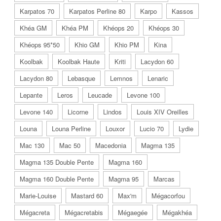
Karpatos 70
Karpatos Perline 80
Karpo
Kassos
Khéa GM
Khéa PM
Khéops 20
Khéops 30
Khéops 95*50
Khio GM
Khio PM
Kina
Koolbak
Koolbak Haute
Kriti
Lacydon 60
Lacydon 80
Lebasque
Lemnos
Lenaric
Lepante
Leros
Leucade
Levone 100
Levone 140
Licorne
Lindos
Louis XIV Oreilles
Louna
Louna Perline
Louxor
Lucio 70
Lydie
Mac 130
Mac 50
Macedonia
Magma 135
Magma 135 Double Pente
Magma 160
Magma 160 Double Pente
Magma 95
Marcas
Marie-Louise
Mastard 60
Max'm
Mégacorfou
Mégacreta
Mégacretabis
Mégaegée
Mégakhéa