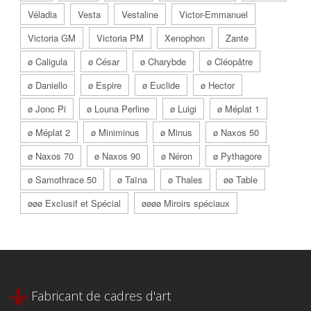
Véladia
Vesta
Vestaline
Victor-Emmanuel
Victoria GM
Victoria PM
Xenophon
Zante
ø Caligula
ø César
ø Charybde
ø Cléopâtre
ø Daniello
ø Espire
ø Euclide
ø Hector
ø Jonc Pi
ø Louna Perline
ø Luigi
ø Méplat 1
ø Méplat 2
ø Miniminus
ø Minus
ø Naxos 50
ø Naxos 70
ø Naxos 90
ø Néron
ø Pythagore
ø Samothrace 50
ø Taïna
ø Thales
øø Table
øøø Exclusif et Spécial
øøøø Miroirs spéciaux
Fabricant de cadres d'art