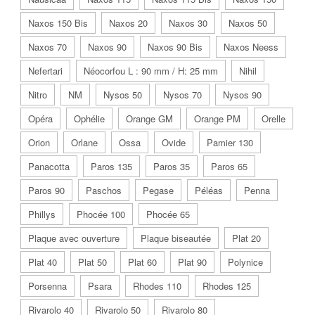
Naxos 150 Bis
Naxos 20
Naxos 30
Naxos 50
Naxos 70
Naxos 90
Naxos 90 Bis
Naxos Neess
Nefertari
Néocorfou L : 90 mm / H: 25 mm
Nihil
Nitro
NM
Nysos 50
Nysos 70
Nysos 90
Opéra
Ophélie
Orange GM
Orange PM
Orelle
Orion
Orlane
Ossa
Ovide
Pamier 130
Panacotta
Paros 135
Paros 35
Paros 65
Paros 90
Paschos
Pegase
Péléas
Penna
Phillys
Phocée 100
Phocée 65
Plaque avec ouverture
Plaque biseautée
Plat 20
Plat 40
Plat 50
Plat 60
Plat 90
Polynice
Porsenna
Psara
Rhodes 110
Rhodes 125
Rivarolo 40
Rivarolo 50
Rivarolo 80