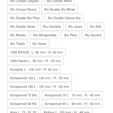
Alu Compo Calypso
Alu Compo Manu
Alu Compo Nysos
Alu Double Alu Minet
Alu Double Alu Plexi
Alu Double Caisse Alu
Alu Double Veran
Alu Gondole
Alu Jearo
Alu Kirk
Alu Minets
Alu Minigondole
Alu Plexi
Alu Seveck
Alu Thalia
Alu Veran
1930 BASSE. L: 50 mm / H: 40 mm
1930 Haute L : 55 mm / H : 45 mm
Acropole L : 100 mm / H: 45 mm
Acropomod 125 L : 125 mm / H : 50 mm
Acropomod 160 L : 160 mm / H : 50 mm
Acropomod 70 Bis
Acropomod 70 L : 70 mm / H : 45 mm
Acropomod 90 Bis
Acropomod 90 L : 90 mm / H : 50 mm
Agra L: 73 - H: 35
Aighion L: 105 mm / H : 48 mm