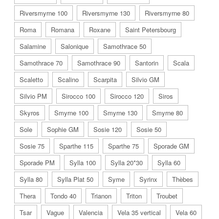
Riversmyrne 100
Riversmyrne 130
Riversmyrne 80
Roma
Romana
Roxane
Saint Petersbourg
Salamine
Salonique
Samothrace 50
Samothrace 70
Samothrace 90
Santorin
Scala
Scaletto
Scalino
Scarpita
Silvio GM
Silvio PM
Sirocco 100
Sirocco 120
Siros
Skyros
Smyrne 100
Smyrne 130
Smyrne 80
Sole
Sophie GM
Sosie 120
Sosie 50
Sosie 75
Sparthe 115
Sparthe 75
Sporade GM
Sporade PM
Sylla 100
Sylla 20*30
Sylla 60
Sylla 80
Sylla Plat 50
Syme
Syrinx
Thèbes
Thera
Tondo 40
Trianon
Triton
Troubet
Tsar
Vague
Valencia
Vela 35 vertical
Vela 60