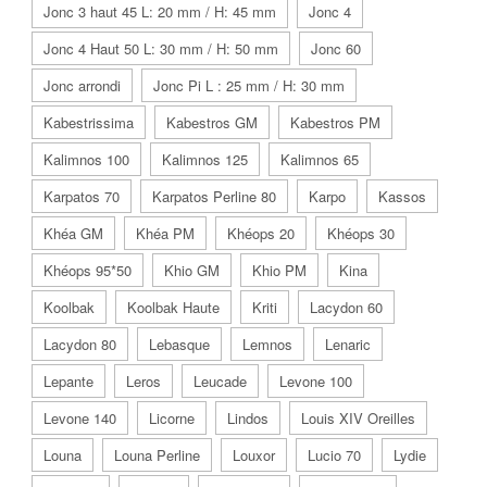
Jonc 3 haut 45 L: 20 mm / H: 45 mm
Jonc 4
Jonc 4 Haut 50 L: 30 mm / H: 50 mm
Jonc 60
Jonc arrondi
Jonc Pi L : 25 mm / H: 30 mm
Kabestrissima
Kabestros GM
Kabestros PM
Kalimnos 100
Kalimnos 125
Kalimnos 65
Karpatos 70
Karpatos Perline 80
Karpo
Kassos
Khéa GM
Khéa PM
Khéops 20
Khéops 30
Khéops 95*50
Khio GM
Khio PM
Kina
Koolbak
Koolbak Haute
Kriti
Lacydon 60
Lacydon 80
Lebasque
Lemnos
Lenaric
Lepante
Leros
Leucade
Levone 100
Levone 140
Licorne
Lindos
Louis XIV Oreilles
Louna
Louna Perline
Louxor
Lucio 70
Lydie