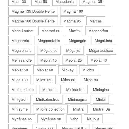
Mac 130
Mac 50
Macedonia
Magma 135
Magma 135 Double Pente
Magma 160
Magma 160 Double Pente
Magma 95
Marcas
Marie-Louise
Mastard 60
Max'm
Mégacorfou
Mégacreta
Mégacretabis
Mégaegée
Mégakhéa
Mégalenaric
Mégaleros
Mégalys
Méganausicaa
Melissandre
Méplat 15
Méplat 25
Méplat 40
Méplat 50
Méplat 60
Mickey
Milobis
Milos 130
Milos 160
Milos 60
Milos 80
Miniboudreco
Minicreta
Minidanton
Miniégine
Minigizeh
Minikabestros
Minimagma
Minipi
Minisyme
Miroirs collection
Mistral
Mistral Bis
Mycènes 65
Mycènes 90
Nabo
Nauplie
Nausicaa
Naxos 115
Naxos 115 Bis
Naxos 150