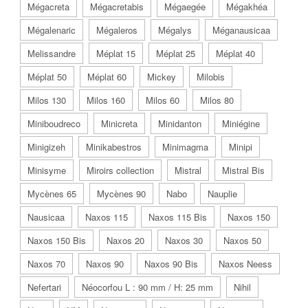
Mégacreta
Mégacretabis
Mégaegée
Mégakhéa
Mégalenaric
Mégaleros
Mégalys
Méganausicaa
Melissandre
Méplat 15
Méplat 25
Méplat 40
Méplat 50
Méplat 60
Mickey
Milobis
Milos 130
Milos 160
Milos 60
Milos 80
Miniboudreco
Minicreta
Minidanton
Miniégine
Minigizeh
Minikabestros
Minimagma
Minipi
Minisyme
Miroirs collection
Mistral
Mistral Bis
Mycènes 65
Mycènes 90
Nabo
Nauplie
Nausicaa
Naxos 115
Naxos 115 Bis
Naxos 150
Naxos 150 Bis
Naxos 20
Naxos 30
Naxos 50
Naxos 70
Naxos 90
Naxos 90 Bis
Naxos Neess
Nefertari
Néocorfou L : 90 mm / H: 25 mm
Nihil