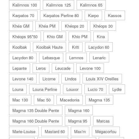
Kalimnos 100
Kalimnos 125
Kalimnos 65
Karpatos 70
Karpatos Perline 80
Karpo
Kassos
Khéa GM
Khéa PM
Khéops 20
Khéops 30
Khéops 95*50
Khio GM
Khio PM
Kina
Koolbak
Koolbak Haute
Kriti
Lacydon 60
Lacydon 80
Lebasque
Lemnos
Lenaric
Lepante
Leros
Leucade
Levone 100
Levone 140
Licorne
Lindos
Louis XIV Oreilles
Louna
Louna Perline
Louxor
Lucio 70
Lydie
Mac 130
Mac 50
Macedonia
Magma 135
Magma 135 Double Pente
Magma 160
Magma 160 Double Pente
Magma 95
Marcas
Marie-Louise
Mastard 60
Max'm
Mégacorfou