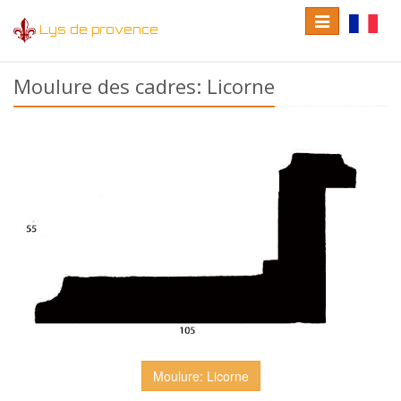
Toggle
Toggle
Lys de provence
navigation
language
Moulure des cadres: Licorne
Moulure: Licorne