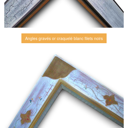
Angles gravés or craquelé blanc filets noirs