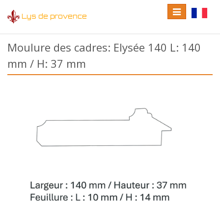
Toggle
Toggle
Lys de provence
navigation
language
Moulure des cadres: Elysée 140 L: 140
mm / H: 37 mm