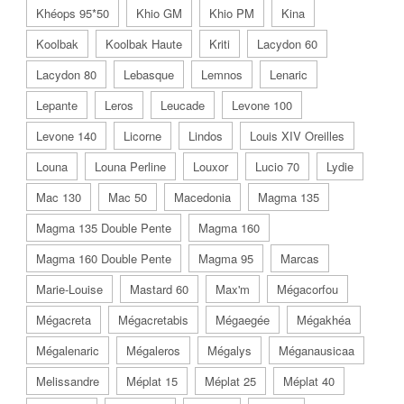
Khéops 95*50
Khio GM
Khio PM
Kina
Koolbak
Koolbak Haute
Kriti
Lacydon 60
Lacydon 80
Lebasque
Lemnos
Lenaric
Lepante
Leros
Leucade
Levone 100
Levone 140
Licorne
Lindos
Louis XIV Oreilles
Louna
Louna Perline
Louxor
Lucio 70
Lydie
Mac 130
Mac 50
Macedonia
Magma 135
Magma 135 Double Pente
Magma 160
Magma 160 Double Pente
Magma 95
Marcas
Marie-Louise
Mastard 60
Max'm
Mégacorfou
Mégacreta
Mégacretabis
Mégaegée
Mégakhéa
Mégalenaric
Mégaleros
Mégalys
Méganausicaa
Melissandre
Méplat 15
Méplat 25
Méplat 40