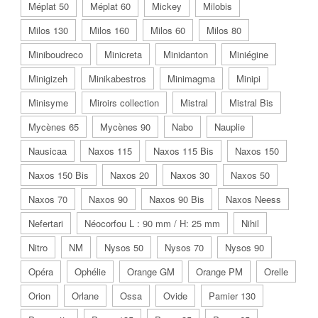
Méplat 50
Méplat 60
Mickey
Milobis
Milos 130
Milos 160
Milos 60
Milos 80
Miniboudreco
Minicreta
Minidanton
Miniégine
Minigizeh
Minikabestros
Minimagma
Minipi
Minisyme
Miroirs collection
Mistral
Mistral Bis
Mycènes 65
Mycènes 90
Nabo
Nauplie
Nausicaa
Naxos 115
Naxos 115 Bis
Naxos 150
Naxos 150 Bis
Naxos 20
Naxos 30
Naxos 50
Naxos 70
Naxos 90
Naxos 90 Bis
Naxos Neess
Nefertari
Néocorfou L : 90 mm / H: 25 mm
Nihil
Nitro
NM
Nysos 50
Nysos 70
Nysos 90
Opéra
Ophélie
Orange GM
Orange PM
Orelle
Orion
Orlane
Ossa
Ovide
Pamier 130