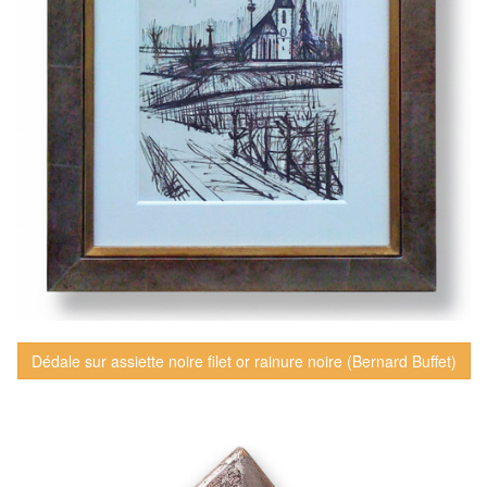
Dédale sur assiette noire filet or rainure noire (Bernard Buffet)