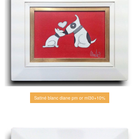
Satiné blanc diane pm or ml30+10%