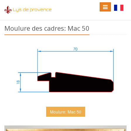
Toggle
Toggle
Lys de provence
navigation
language
Moulure des cadres: Mac 50
Moulure: Mac 50