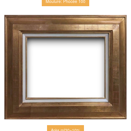
Moulure: Phocée 100
Arès ml30+10%