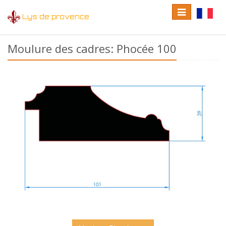
Toggle
Toggle
Lys de provence
navigation
language
Moulure des cadres: Phocée 100