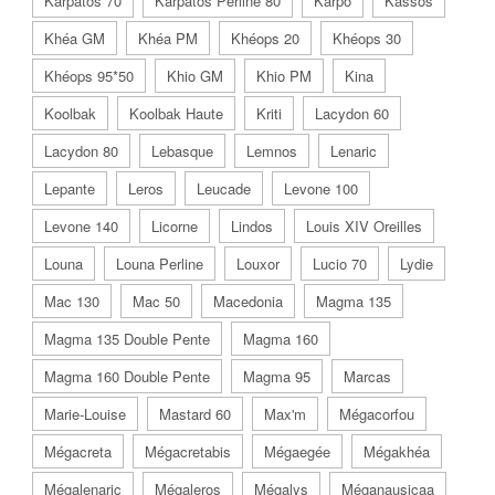
Karpatos 70
Karpatos Perline 80
Karpo
Kassos
Khéa GM
Khéa PM
Khéops 20
Khéops 30
Khéops 95*50
Khio GM
Khio PM
Kina
Koolbak
Koolbak Haute
Kriti
Lacydon 60
Lacydon 80
Lebasque
Lemnos
Lenaric
Lepante
Leros
Leucade
Levone 100
Levone 140
Licorne
Lindos
Louis XIV Oreilles
Louna
Louna Perline
Louxor
Lucio 70
Lydie
Mac 130
Mac 50
Macedonia
Magma 135
Magma 135 Double Pente
Magma 160
Magma 160 Double Pente
Magma 95
Marcas
Marie-Louise
Mastard 60
Max'm
Mégacorfou
Mégacreta
Mégacretabis
Mégaegée
Mégakhéa
Mégalenaric
Mégaleros
Mégalys
Méganausicaa