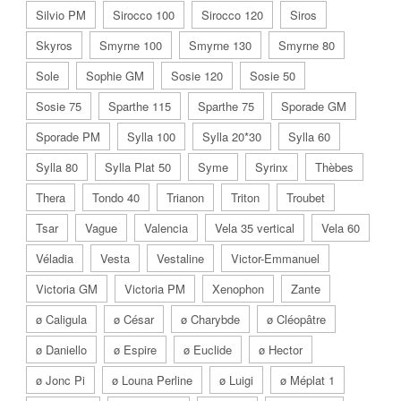
Silvio PM
Sirocco 100
Sirocco 120
Siros
Skyros
Smyrne 100
Smyrne 130
Smyrne 80
Sole
Sophie GM
Sosie 120
Sosie 50
Sosie 75
Sparthe 115
Sparthe 75
Sporade GM
Sporade PM
Sylla 100
Sylla 20*30
Sylla 60
Sylla 80
Sylla Plat 50
Syme
Syrinx
Thèbes
Thera
Tondo 40
Trianon
Triton
Troubet
Tsar
Vague
Valencia
Vela 35 vertical
Vela 60
Véladia
Vesta
Vestaline
Victor-Emmanuel
Victoria GM
Victoria PM
Xenophon
Zante
ø Caligula
ø César
ø Charybde
ø Cléopâtre
ø Daniello
ø Espire
ø Euclide
ø Hector
ø Jonc Pi
ø Louna Perline
ø Luigi
ø Méplat 1