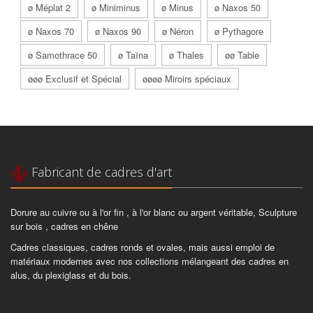
ø Méplat 2
ø Miniminus
ø Minus
ø Naxos 50
ø Naxos 70
ø Naxos 90
ø Néron
ø Pythagore
ø Samothrace 50
ø Taïna
ø Thales
øø Table
øøø Exclusif et Spécial
øøøø Miroirs spéciaux
Fabricant de cadres d'art
Dorure au cuivre ou à l'or fin , à l'or blanc ou argent véritable, Sculpture
sur bois , cadres en chêne
Cadres classiques, cadres ronds et ovales, mais aussi emploi de
matériaux modernes avec nos collections mélangeant des cadres en
alus, du plexiglass et du bois.