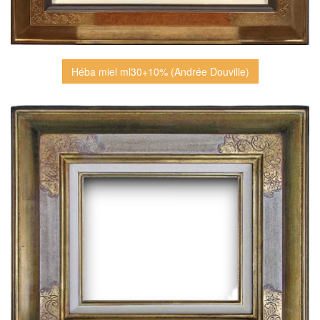
Héba miel ml30+10% (Andrée Douville)