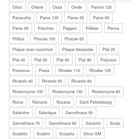
Orion
Orlane
Ossa
Ovide
Pamier 130
Panacotta
Paros 135
Paros 35
Paros 65
Paros 90
Paschos
Pegase
Péléas
Penna
Phillys
Phocée 100
Phocée 65
Plaque avec ouverture
Plaque biseautée
Plat 20
Plat 40
Plat 50
Plat 60
Plat 90
Polynice
Porsenna
Psara
Rhodes 110
Rhodes 125
Rivarolo 40
Rivarolo 50
Rivarolo 80
Riversmyrne 100
Riversmyrne 130
Riversmyrne 80
Roma
Romana
Roxane
Saint Petersbourg
Salamine
Salonique
Samothrace 50
Samothrace 70
Samothrace 90
Santorin
Scala
Scaletto
Scalino
Scarpita
Silvio GM