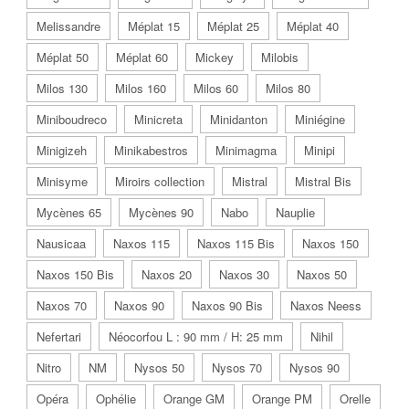
Melissandre
Méplat 15
Méplat 25
Méplat 40
Méplat 50
Méplat 60
Mickey
Milobis
Milos 130
Milos 160
Milos 60
Milos 80
Miniboudreco
Minicreta
Minidanton
Miniégine
Minigizeh
Minikabestros
Minimagma
Minipi
Minisyme
Miroirs collection
Mistral
Mistral Bis
Mycènes 65
Mycènes 90
Nabo
Nauplie
Nausicaa
Naxos 115
Naxos 115 Bis
Naxos 150
Naxos 150 Bis
Naxos 20
Naxos 30
Naxos 50
Naxos 70
Naxos 90
Naxos 90 Bis
Naxos Neess
Nefertari
Néocorfou L : 90 mm / H: 25 mm
Nihil
Nitro
NM
Nysos 50
Nysos 70
Nysos 90
Opéra
Ophélie
Orange GM
Orange PM
Orelle