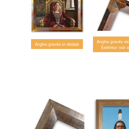
Angles gravés vi
Angles gravés or dédale
Extérieur noir 