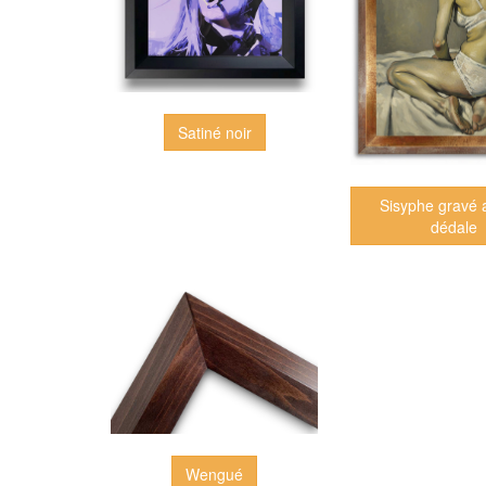
Satiné noir
Sisyphe gravé 
dédale
Wengué