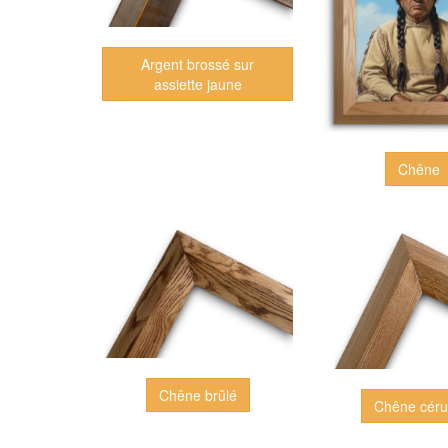
Argent brossé sur
assiette jaune
Chêne
Chêne brûlé
Chêne cér