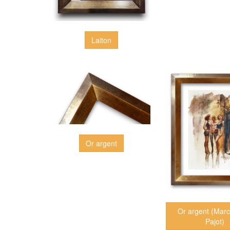
Laiton
Or argent
Or argent (Marcel Nino
Pajot)