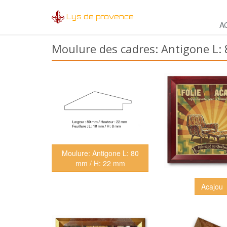
Lys de provence
A
Moulure des cadres: Antigone L:
Moulure: Antigone L: 80
mm / H: 22 mm
Acajou