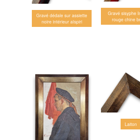
Gravé sisyphe In
Gravé dédale sur assiette
rouge chine b
noire intérieur aïspiri
Laiton