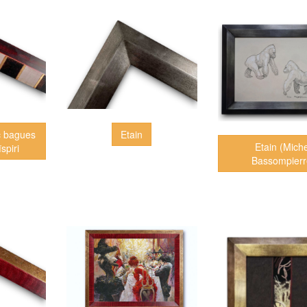
c bagues
Etain
Etain (Mich
spiri
Bassompierr