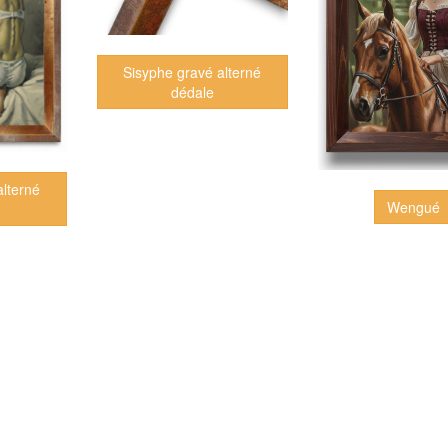
Sisyphe gravé alterné
dédale
alterné
Wengué