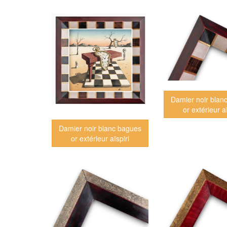
Damier noir blan
or extérieur aï
Damier noir blanc bagues
or extérieur aïspiri