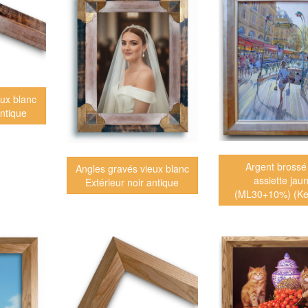
eux blanc
antique
Argent brossé
Angles gravés vieux blanc
assiette jau
Extérieur noir antique
(ML30+10%) (Ke