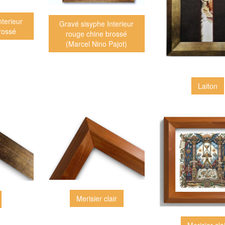
terieur
Gravé sisyphe Interieur
rossé
rouge chine brossé
(Marcel Nino Pajot)
Laiton
Merisier clair
Merisier cla