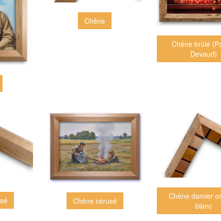
Chêne
Chêne brûlé (Pa
Devaud)
Chêne damier or 
usé
Chêne cérusé
blanc